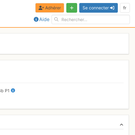
Adhérer
Se connecter
fr
Aide
6b
P1