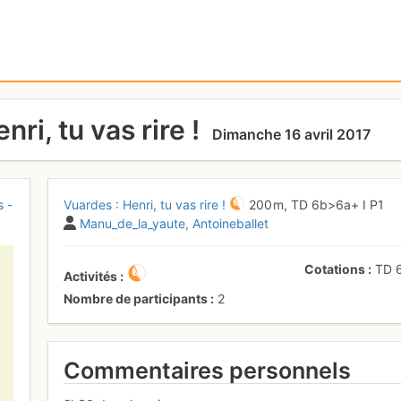
ri, tu vas rire !
Dimanche 16 avril 2017
s -
Vuardes : Henri, tu vas rire !
200 m,
TD
6b
>6a+
I
P1
Manu_de_la_yaute
Antoineballet
Cotations
TD
Activités
Nombre de participants
2
Commentaires personnels