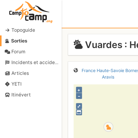
Topoguide
Sorties
Vuardes : Hen
Forum
Incidents et accidents
France
Haute-Savoie
Borne
Articles
Aravis
YETI
+
Itinévert
–
⤢