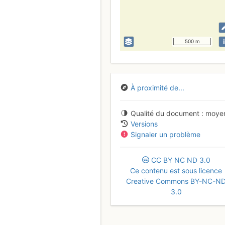
i
500 m
À proximité de...
Qualité du document
moye
Versions
Signaler un problème
CC
BY
NC
ND
3.0
Ce contenu est sous licence
Creative Commons BY-NC-N
3.0