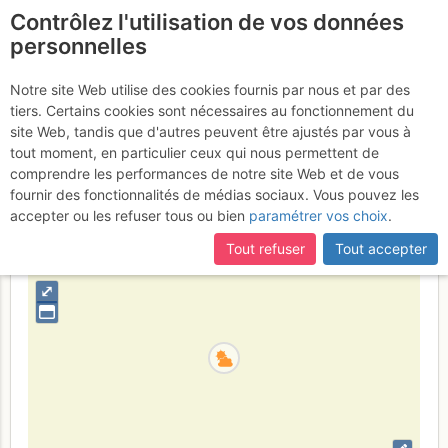
Contrôlez l'utilisation de vos données
fr
personnelles
Tête de la Maye :
Notre site Web utilise des cookies fournis par nous et par des
tiers. Certains cookies sont nécessaires au fonctionnement du
Pujolidal
Lundi 17 avril 2017
site Web, tandis que d'autres peuvent être ajustés par vous à
tout moment, en particulier ceux qui nous permettent de
comprendre les performances de notre site Web et de vous
fournir des fonctionnalités de médias sociaux. Vous pouvez les
France
Isère
Écrins
accepter ou les refuser tous ou bien
paramétrer vos choix
.
+
Tout refuser
Tout accepter
–
⤢