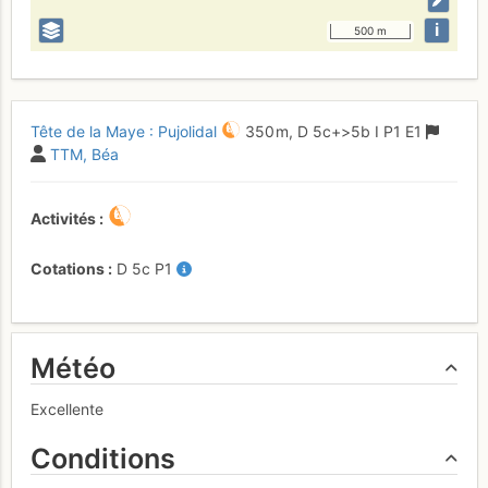
i
500 m
Tête de la Maye : Pujolidal
350 m,
D
5c+
>5b
I
P1
E1
TTM
Béa
Activités
Cotations
D
5c
P1
Météo
Excellente
Conditions