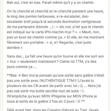
Bah oui, c’est en bas. Parait même qu’il y a un chemin.
On l’a cherché et cherché et re-cherché pendant une heure,
le long des pentes herbeuses, a re-escalader, des-
escalader bref jusqu’à la seconde illumination vertigineuse
de ma partenaire (blonde …) : « dis voir, p’tet que le chemin
est indiqué sur la carte iPhi-machin-truc ? ». « Meuh, non,
pas un bout de chemin comme ça. » Et elle, en me montrant
fièrement son portable : « si, si ! Regarde, c’est juste
derrière »
Sans dec., ça fait une heure qu’on tourne et elle me sort son
« truc » seulement maintenant ? Calme toi TTM, y’a des
jours comme ça …
**Bea -> Ben moi je pensais qu'une sortie sans galère n'était
pas une sortie avec l'AUTHENTIQUE TTM !! (J'avais lu
plusieurs de tes CR avant de partir avec toi ;-)).... Alors j'ai
pas osé sortir ma botte secrète tout de suite :-).
(N'empêche qu'avec MON IPhigenie sur MON iPhone je
nous ai sortis de la galère 2 fois en 2 jours :-)) **
Déjà avant hier, dans les Copains d’abord au Tuet, j’avais