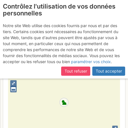
Contrôlez l'utilisation de vos données
fr
personnelles
Tête de la Maye : Du V à
Notre site Web utilise des cookies fournis par nous et par des
tiers. Certains cookies sont nécessaires au fonctionnement du
tire-larigot
Dimanche 16 avril 2017
site Web, tandis que d'autres peuvent être ajustés par vous à
tout moment, en particulier ceux qui nous permettent de
comprendre les performances de notre site Web et de vous
fournir des fonctionnalités de médias sociaux. Vous pouvez les
France
Isère
Écrins
accepter ou les refuser tous ou bien
paramétrer vos choix
.
+
Tout refuser
Tout accepter
–
⤢