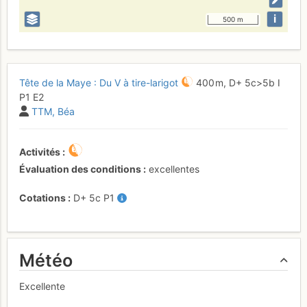
i
500 m
Tête de la Maye : Du V à tire-larigot
400 m,
D+
5c
>5b
I
P1
E2
TTM
Béa
Activités
Évaluation des conditions
excellentes
Cotations
D+
5c
P1
Météo
Excellente