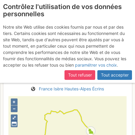
Contrôlez l'utilisation de vos données
fr
personnelles
Tour de la Meije depuis
Notre site Web utilise des cookies fournis par nous et par des
tiers. Certains cookies sont nécessaires au fonctionnement du
La Bérarde > Brèche de la
site Web, tandis que d'autres peuvent être ajustés par vous à
Meije > Col d'Arsine > Pic
tout moment, en particulier ceux qui nous permettent de
comprendre les performances de notre site Web et de vous
de Neige Cordier > Dôme
fournir des fonctionnalités de médias sociaux. Vous pouvez les
des Ecrins
accepter ou les refuser tous ou bien
paramétrer vos choix
.
14 - 17 avr. 2017
Tout refuser
Tout accepter
France
Isère
Hautes-Alpes
Écrins
+
–
⤢