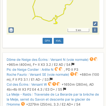
i
5 km
GPX
KML
Dôme de Neige des Écrins : Versant N (voie normale)
+965 m
(400 m),
F+
II
X3
3.2
/
E2
AD
/ S4
Pic de Neige Cordier : Arête N
,
PD
II
P3
Roche Faurio : Versant SE (voie normale)
+680 m
(100
m),
F
II
P3
3.1
/
E1
AD-
/ S3
Col des Écrins : Versant W
+1650 m
(260 m),
AD
4b
>4b
III
X3
P2
E4
4.3
/
E3
D+
/ S5
La Meije - Raids : Traversée de La Berarde par la brèche de
la Meije, serret du Savon et descente par le glacier de
l'Homme
+2279 m
(250 m),
3.3
/
E2
AD+
/ S4