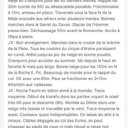
Meije en crampons pour les 50 derniers mètres. Rappel de
30m (corde de 60) ou désescalade possible. Fractionnable
à 15m, anneau en place. Traversée sous la face N de la
Meije exposée aux séracs avec plusieurs manips. Bonnes
marches dans le Serret du Savon. Glacier de l'Homme
passe bien. Déchaussage 50m avant la Romanche. Accès à
l'Alpe à pieds.
J3 : Bon enneigement. Marches dans le couloir de la brèche
de la Plate. Tous les couloirs du cirque d'Arsine paraissent
en condi. Arête jusqu'au pic de neige en bonne poudre.
Crampons pour accéder au sommet. Ski depuis le haut en
facette N mais pas large. Bonne neige pour les 150m en N
de la Roche E. Pic. Beaucoup de monde pour le rappel du
col. OK avec une 60m. Peut se fractionner en 2*15m.
Attention aux caillasses.
J4 : Roche Faurio en béton armé à la montée. Trace
moyenne. Début de transfo dans les parties voyant le soleil
très tôt pour la descente (8h). Montée au Dôme dans une
neige très tassée et travaillée par le vent. Trace moyenne là
aussi. Couteaux quasi indispensables. On laisse les skis à la
rimaye. Câbles dégagés au col des Ecrins, on peut
chausser au pieds de ceux-ci mais risqué si neige non