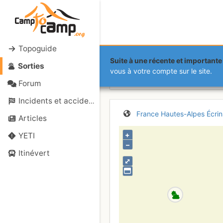
Topoguide
Suite à une récente et importante 
Sorties
Aiguille de 
vous à votre compte sur le site.
Forum
Incidents et accidents
France
Hautes-Alpes
Écrin
Articles
+
YETI
–
Itinévert
⤢