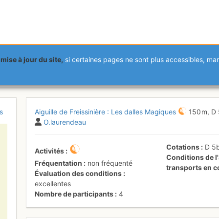
mise à jour du site,
si certaines pages ne sont plus accessibles, m
Freissinière : Les dalles Magiqu
s
Aiguille de Freissinière : Les dalles Magiques
150 m,
D
O.laurendeau
Cotations
D
5
Activités
Conditions de l'
Fréquentation
non fréquenté
transports en
Évaluation des conditions
excellentes
Nombre de participants
4