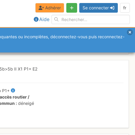
Adhérer
Se connecter
fr
Aide
anquantes ou incomplètes, déconnectez-vous puis reconnectez-
es
Mardi 18 avril 2017
5b
>5b
II
X1
P1+
E2
b
P1+
accès routier /
 commun
déneigé