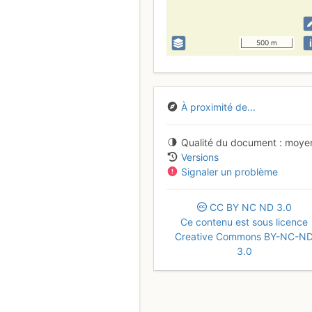
i
500 m
À proximité de...
Qualité du document
moye
Versions
Signaler un problème
CC
BY
NC
ND
3.0
Ce contenu est sous licence
Creative Commons BY-NC-N
3.0