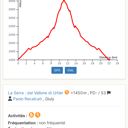
3000
2800
2600
2400
2200
2000
1800
Distance (km)
1600
0
2
4
6
8
10
12
14
16
18
20
22
24
GPX
KML
La Serra : dal Vallone di Urtier
+1450 m
,
PD-
/ S3
Paolo Recalcati
, Giuly
Activités
Fréquentation
non fréquenté