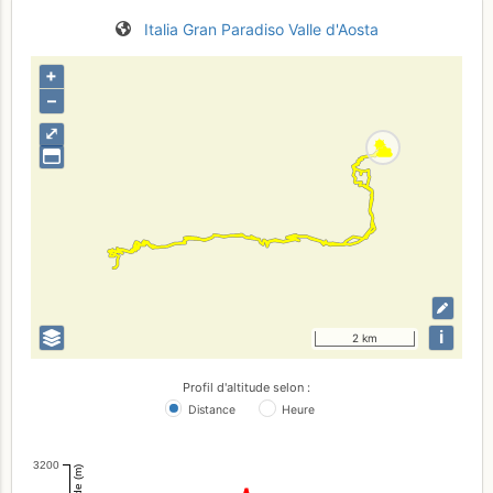
Italia
Gran Paradiso
Valle d'Aosta
+
–
⤢
i
2 km
Profil d'altitude selon :
Distance
Heure
3200
Altitude (m)