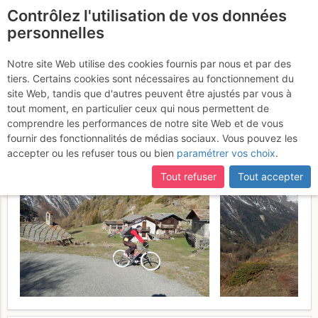
Contrôlez l'utilisation de vos données
fr
personnelles
La Serra (bike & ski) :
Notre site Web utilise des cookies fournis par nous et par des
tiers. Certains cookies sont nécessaires au fonctionnement du
dal Vallone di Urtier
Mardi 18
site Web, tandis que d'autres peuvent être ajustés par vous à
tout moment, en particulier ceux qui nous permettent de
avril 2017
comprendre les performances de notre site Web et de vous
fournir des fonctionnalités de médias sociaux. Vous pouvez les
accepter ou les refuser tous ou bien
paramétrer vos choix
.
Tout refuser
Tout accepter