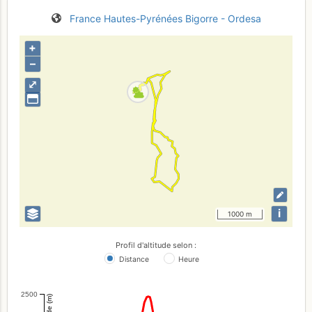
France
Hautes-Pyrénées
Bigorre - Ordesa
+
–
⤢
i
1000 m
Profil d'altitude selon :
Distance
Heure
2500
Altitude (m)