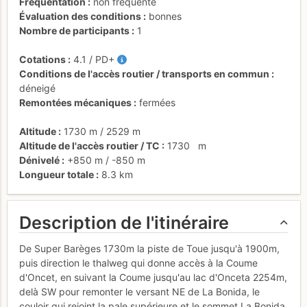
Fréquentation
non fréquenté
Évaluation des conditions
bonnes
Nombre de participants
1
Cotations
4.1
/
PD+
Conditions de l'accès routier / transports en commun
déneigé
Remontées mécaniques
fermées
Altitude
1730 m
/
2529 m
Altitude de l'accès routier / TC
1730
m
Dénivelé
+850 m
/
-850 m
Longueur totale
8.3 km
Description de l'itinéraire
De Super Barèges 1730m la piste de Toue jusqu'à 1900m,
puis direction le thalweg qui donne accès à la Coume
d'Oncet, en suivant la Coume jusqu'au lac d'Onceta 2254m,
delà SW pour remonter le versant NE de La Bonida, le
couloir qui rejoint la pale supérieure et le sommet La Bonida