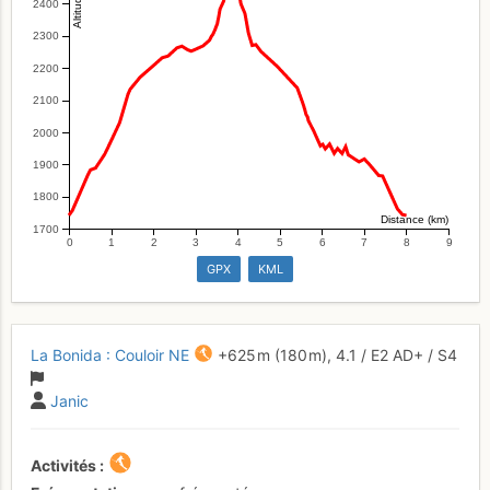
2400
2300
2200
2100
2000
1900
1800
Distance (km)
1700
0
1
2
3
4
5
6
7
8
9
GPX
KML
La Bonida : Couloir NE
+625 m
(180 m),
4.1
/
E2
AD+
/ S4
Janic
Activités