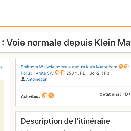
 : Voie normale depuis Klein Ma
es
Breithorn W : Voie normale depuis Klein Matterhorn
Pollux : Arête SW
250 m,
PD+
3c
>2
II
P3
Antoinezan
Cotations
PD
Activités
Description de l'itinéraire