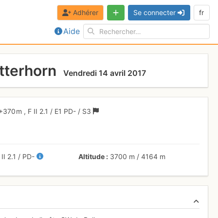
Adhérer
Se connecter
fr
Aide
tterhorn
Vendredi 14 avril 2017
+370 m
,
F
II
2.1
/
E1
PD-
/ S3
+
II
2.1
/
PD-
Altitude
3700 m
/
4164 m