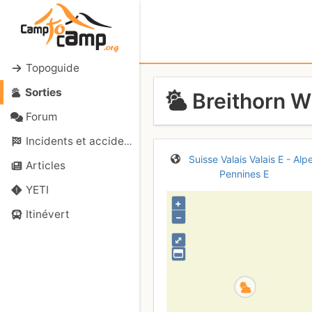
Topoguide
Sorties
Breithorn W
Forum
Incidents et accidents
Suisse
Valais
Valais E - Alp
Articles
Pennines E
YETI
+
Itinévert
–
⤢