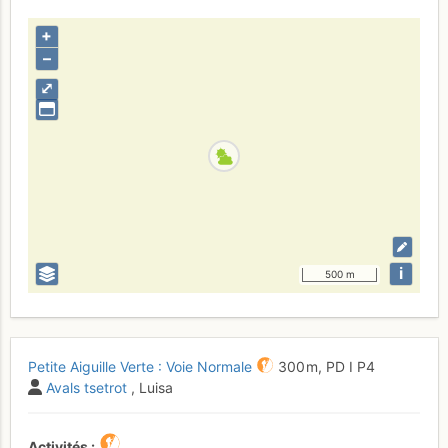
+
–
⤢
i
500 m
Petite Aiguille Verte : Voie Normale
300 m,
PD
I
P4
Avals tsetrot
, Luisa
Activités