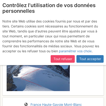
Contrôlez l'utilisation de vos données
fr
personnelles
Petite Aiguille Verte :
Notre site Web utilise des cookies fournis par nous et par des
tiers. Certains cookies sont nécessaires au fonctionnement du
Voie Normale
Dimanche 9 avril 2017
site Web, tandis que d'autres peuvent être ajustés par vous à
tout moment, en particulier ceux qui nous permettent de
comprendre les performances de notre site Web et de vous
fournir des fonctionnalités de médias sociaux. Vous pouvez les
accepter ou les refuser tous ou bien
paramétrer vos choix
.
Tout refuser
Tout accepter
France
Haute-Savoie
Mont-Blanc