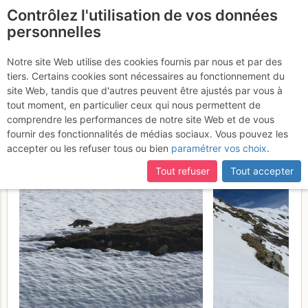
Contrôlez l'utilisation de vos données
fr
personnelles
Denti di Maniglia / Punto
Notre site Web utilise des cookies fournis par nous et par des
tiers. Certains cookies sont nécessaires au fonctionnement du
Nodale del Maniglia : da
site Web, tandis que d'autres peuvent être ajustés par vous à
Sant'Anna di Bellino
tout moment, en particulier ceux qui nous permettent de
Samedi 15
comprendre les performances de notre site Web et de vous
avril 2017
fournir des fonctionnalités de médias sociaux. Vous pouvez les
accepter ou les refuser tous ou bien
paramétrer vos choix
.
Tout refuser
Tout accepter