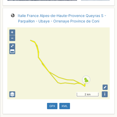
Italie
France
Alpes-de-Haute-Provence
Queyras S -
Parpaillon - Ubaye - Orrenaye
Province de Coni
+
–
⤢
i
2 km
GPX
KML