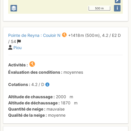
i
500 m
Pointe de Reyna : Couloir N
+1418 m
(500 m),
4.2
/
E2
D
/ S4
Piou
Activités
Évaluation des conditions
moyennes
Cotations
4.2
/
D
Altitude de chaussage
2000
m
Altitude de déchaussage
1870
m
Quantité de neige
mauvaise
Qualité de la neige
moyenne