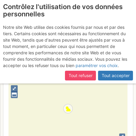
Contrôlez l'utilisation de vos données
fr
personnelles
Pointe de Reyna :
Notre site Web utilise des cookies fournis par nous et par des
tiers. Certains cookies sont nécessaires au fonctionnement du
Couloir N
Dimanche 16 avril 2017
site Web, tandis que d'autres peuvent être ajustés par vous à
tout moment, en particulier ceux qui nous permettent de
comprendre les performances de notre site Web et de vous
fournir des fonctionnalités de médias sociaux. Vous pouvez les
France
Hautes-Alpes
Écrins
accepter ou les refuser tous ou bien
paramétrer vos choix
.
+
Tout refuser
Tout accepter
–
⤢