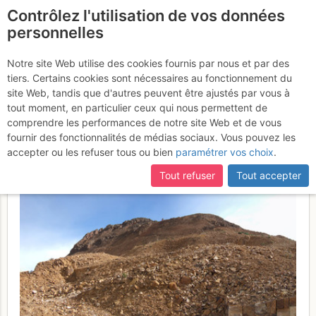
Contrôlez l'utilisation de vos données
fr
personnelles
Cerro Rico : en
Notre site Web utilise des cookies fournis par nous et par des
tiers. Certains cookies sont nécessaires au fonctionnement du
traversant la cooperative
site Web, tandis que d'autres peuvent être ajustés par vous à
minière depuis Potosi
tout moment, en particulier ceux qui nous permettent de
Samedi
comprendre les performances de notre site Web et de vous
11 mars 2017
fournir des fonctionnalités de médias sociaux. Vous pouvez les
accepter ou les refuser tous ou bien
paramétrer vos choix
.
Tout refuser
Tout accepter