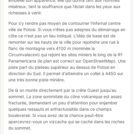
embellie son apparence, elle qui donna tant aux hommes
miséreux, tant la souffrance que l'éclat dans les yeux aux
richesses à venir.
Pour s'y rendre pas moyen de contourner l'infernal centre
ville de Potosi. Si vous n'êtes pas adeptes du démarrage en
côte ce n'est pas un lieu indiqué. L'idée de base est de
remonter sur les hauts de la ville pour rejoindre une rue à
flanc de montagne vers 4100 m (nommée la
Circumvalacion) qui rejoint les sites miniers le long de la R1
Panamericana (le plan est correct sur OpenStreetMap). Une
piste part du plateau supérieur au dessus de Potosi en
direction du Sud. Il permet d'atteindre un collet à 4450 sur
une très bonne piste minière.
De là on monte directement par la crête Ouest jusqu'au
sommet. La zone sommitale du cône volcanique est assez
fracturée, demandant un peu d'attention pour enjamber
quelques ressauts et anfractuosités dans ce champs
bouleversé. Si vous avez de la chance peut-être
apercevrez-vous un vizcacha qui se cache dans les roches
du sommet.