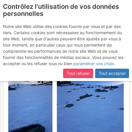
Contrôlez l'utilisation de vos données
fr
personnelles
Beaufort + extra au Six
Notre site Web utilise des cookies fournis par nous et par des
tiers. Certains cookies sont nécessaires au fonctionnement du
Noir en rando/raquettes
site Web, tandis que d'autres peuvent être ajustés par vous à
depuis Bourg St Pierre
tout moment, en particulier ceux qui nous permettent de
comprendre les performances de notre site Web et de vous
Vendredi 14 avril 2017
fournir des fonctionnalités de médias sociaux. Vous pouvez les
accepter ou les refuser tous ou bien
paramétrer vos choix
.
Tout refuser
Tout accepter