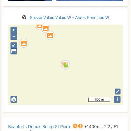
Suisse
Valais
Valais W - Alpes Pennines W
+
–
⤢
i
500 m
Beaufort : Depuis Bourg St Pierre
+1400 m
,
2.2
/
E1