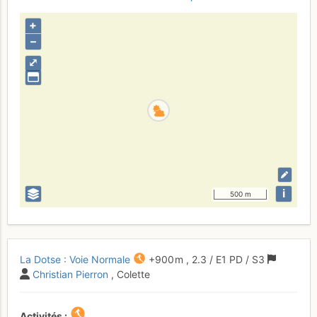
+
–
⤢
i
500 m
La Dotse : Voie Normale
+900 m
,
2.3
/
E1
PD
/ S3
Christian Pierron
, Colette
Activités