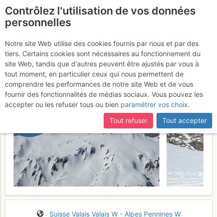
Contrôlez l'utilisation de vos données
fr
personnelles
La Dotse : Voie Normale
Notre site Web utilise des cookies fournis par nous et par des
tiers. Certains cookies sont nécessaires au fonctionnement du
Dimanche 9 avril 2017
site Web, tandis que d'autres peuvent être ajustés par vous à
tout moment, en particulier ceux qui nous permettent de
comprendre les performances de notre site Web et de vous
fournir des fonctionnalités de médias sociaux. Vous pouvez les
accepter ou les refuser tous ou bien
paramétrer vos choix
.
Tout refuser
Tout accepter
Suisse
Valais
Valais W - Alpes Pennines W