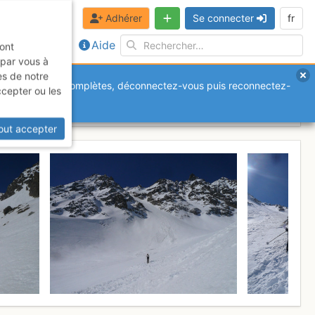
Adhérer
Se connecter
fr
Aide
sont
 par vous à
es de notre
anquantes ou incomplètes, déconnectez-vous puis reconnectez-
ccepter ou les
out accepter