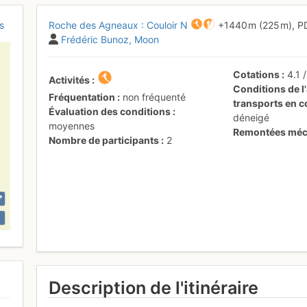
s
Roche des Agneaux : Couloir N
+1440 m
(225 m),
P
Frédéric Bunoz
Moon
Cotations
4.1
Activités
Conditions de l'
Fréquentation
non fréquenté
transports en
Évaluation des conditions
déneigé
moyennes
Remontées méc
Nombre de participants
2
Description de l'itinéraire