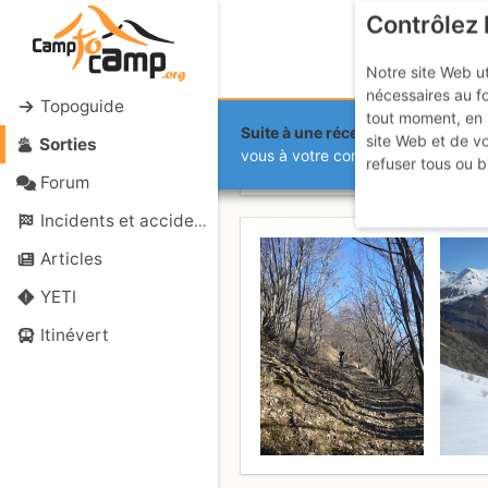
Contrôlez 
Notre site Web ut
nécessaires au f
Topoguide
tout moment, en 
Suite à une récente et importante 
site Web et de v
Sorties
Roche des A
vous à votre compte sur le site.
refuser tous ou b
Forum
Incidents et accidents
Articles
YETI
Itinévert