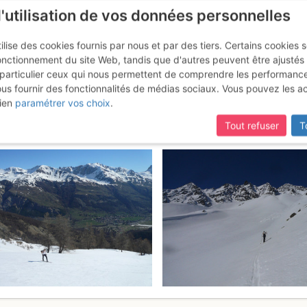
l'utilisation de vos données personnelles
ilise des cookies fournis par nous et par des tiers. Certains cookies 
onctionnement du site Web, tandis que d'autres peuvent être ajustés
particulier ceux qui nous permettent de comprendre les performanc
mise à jour du site,
si certaines pages ne sont plus accessibles, m
ous fournir des fonctionnalités de médias sociaux. Vous pouvez les a
gneaux : Couloir N
Samedi 8 avril 2017
ien
paramétrer vos choix
.
Tout refuser
T