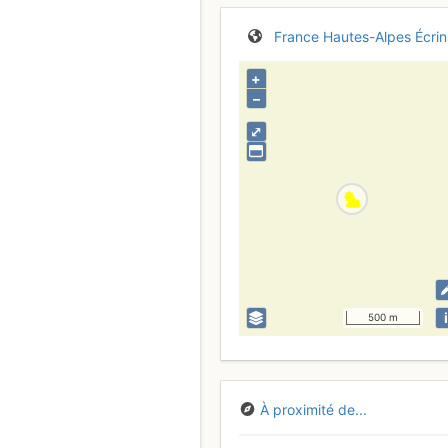
France
Hautes-Alpes
Écrin
+
–
⤢
i
500 m
À proximité de...