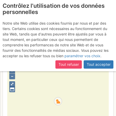
Contrôlez l'utilisation de vos données
fr
personnelles
Cogne - Valnontey :
Notre site Web utilise des cookies fournis par nous et par des
tiers. Certains cookies sont nécessaires au fonctionnement du
Sogno di Patagonia
Jeudi 16
site Web, tandis que d'autres peuvent être ajustés par vous à
tout moment, en particulier ceux qui nous permettent de
février 2017
comprendre les performances de notre site Web et de vous
fournir des fonctionnalités de médias sociaux. Vous pouvez les
accepter ou les refuser tous ou bien
paramétrer vos choix
.
Italie
Grand Paradis
Vallée d'Aoste
Tout refuser
Tout accepter
+
–
⤢