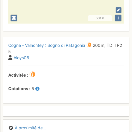
i
500 m
Cogne - Valnontey : Sogno di Patagonia
200 m,
TD
II
P2
5
Aloys06
Activités
Cotations
5
À proximité de...