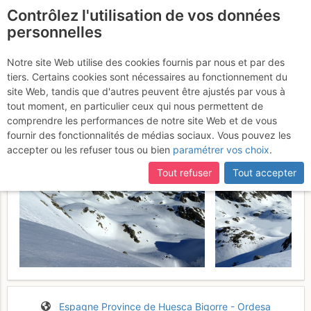
Contrôlez l'utilisation de vos données
fr
personnelles
Grande Fache : face S
Notre site Web utilise des cookies fournis par nous et par des
tiers. Certains cookies sont nécessaires au fonctionnement du
Mercredi 12 avril 2017
site Web, tandis que d'autres peuvent être ajustés par vous à
tout moment, en particulier ceux qui nous permettent de
comprendre les performances de notre site Web et de vous
fournir des fonctionnalités de médias sociaux. Vous pouvez les
accepter ou les refuser tous ou bien
paramétrer vos choix
.
Tout refuser
Tout accepter
Espagne
Province de Huesca
Bigorre - Ordesa