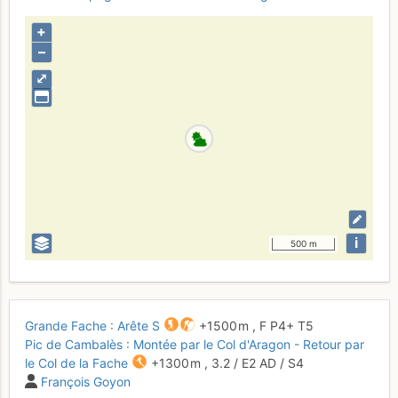
+
–
⤢
i
500 m
Grande Fache : Arête S
+1500 m
,
F
P4+
T5
Pic de Cambalès : Montée par le Col d'Aragon - Retour par
le Col de la Fache
+1300 m
,
3.2
/
E2
AD
/ S4
François Goyon