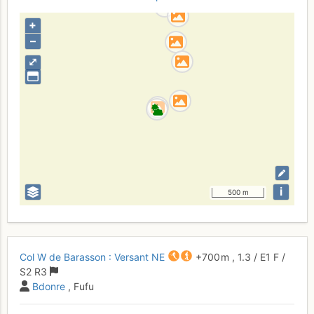
+
–
⤢
i
500 m
Col W de Barasson : Versant NE
+700 m
,
1.3
/
E1
F
/
S2
R3
Bdonre
, Fufu