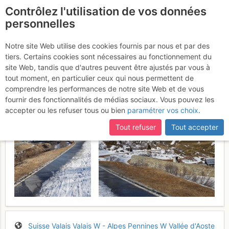
Contrôlez l'utilisation de vos données
fr
personnelles
Col W de Barasson :
Notre site Web utilise des cookies fournis par nous et par des
tiers. Certains cookies sont nécessaires au fonctionnement du
Versant NE
Mercredi 12 avril 2017
site Web, tandis que d'autres peuvent être ajustés par vous à
tout moment, en particulier ceux qui nous permettent de
comprendre les performances de notre site Web et de vous
fournir des fonctionnalités de médias sociaux. Vous pouvez les
accepter ou les refuser tous ou bien
paramétrer vos choix
.
Tout refuser
Tout accepter
Suisse
Valais
Valais W - Alpes Pennines W
Vallée d'Aoste