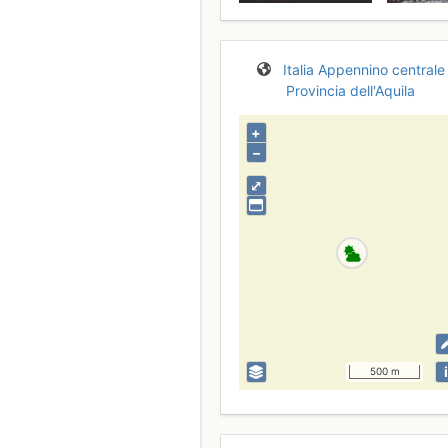
Italia
Appennino centrale
Provincia dell'Aquila
+
–
⤢
i
500 m