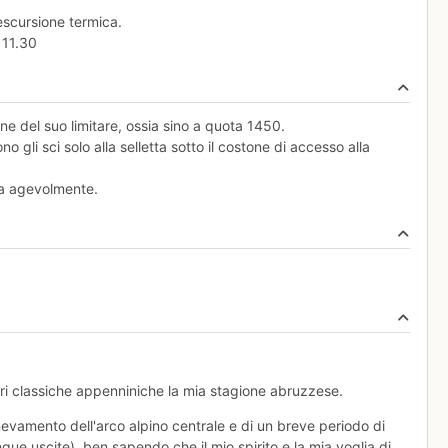
escursione termica.
e 11.30
ne del suo limitare, ossia sino a quota 1450.
o gli sci solo alla selletta sotto il costone di accesso alla
sa agevolmente.
ori classiche appenniniche la mia stagione abruzzese.
nevamento dell'arco alpino centrale e di un breve periodo di
inque uscite), ben sapendo che il mio spirito e la mia voglia di