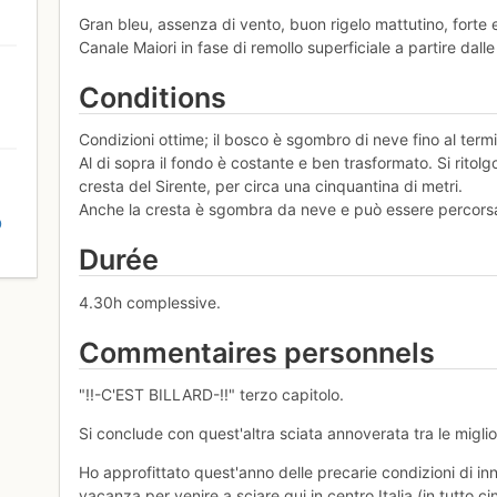
Gran bleu, assenza di vento, buon rigelo mattutino, forte 
Canale Maiori in fase di remollo superficiale a partire dall
Conditions
Condizioni ottime; il bosco è sgombro di neve fino al termi
Al di sopra il fondo è costante e ben trasformato. Si ritolgon
cresta del Sirente, per circa una cinquantina di metri.
Anche la cresta è sgombra da neve e può essere percor
D
Durée
4.30h complessive.
Commentaires personnels
"!!-C'EST BILLARD-!!" terzo capitolo.
Si conclude con quest'altra sciata annoverata tra le migli
Ho approfittato quest'anno delle precarie condizioni di in
vacanza per venire a sciare qui in centro Italia (in tutto c