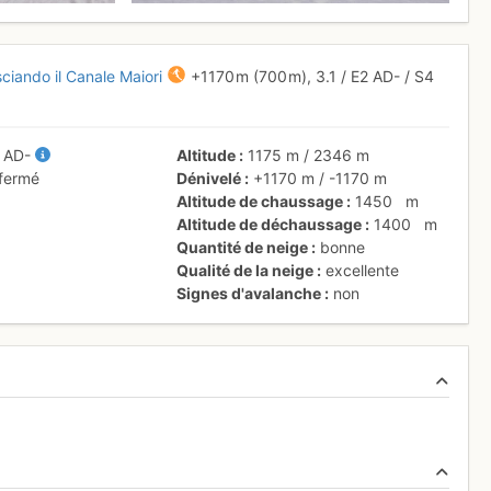
sciando il Canale Maiori
+1170 m
(700 m),
3.1
/
E2
AD-
/ S4
/
AD-
Altitude
1175 m
/
2346 m
 fermé
Dénivelé
+1170 m
/
-1170 m
Altitude de chaussage
1450
m
Altitude de déchaussage
1400
m
Quantité de neige
bonne
Qualité de la neige
excellente
Signes d'avalanche
non