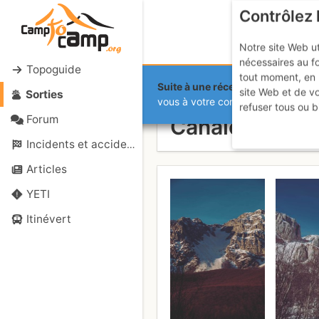
Contrôlez 
Notre site Web ut
nécessaires au f
Topoguide
tout moment, en 
Suite à une récente et importante 
site Web et de v
Sorties
Monte Sirent
vous à votre compte sur le site.
refuser tous ou b
Forum
Canale Maiori
Incidents et accidents
Articles
YETI
Itinévert