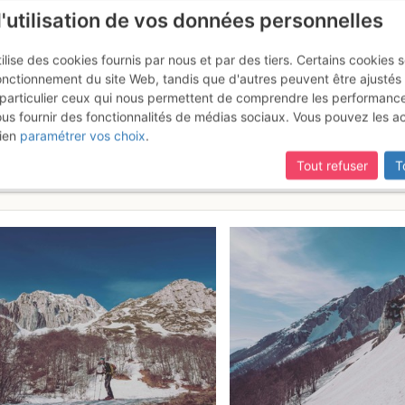
l'utilisation de vos données personnelles
ilise des cookies fournis par nous et par des tiers. Certains cookies 
onctionnement du site Web, tandis que d'autres peuvent être ajustés
particulier ceux qui nous permettent de comprendre les performanc
mise à jour du site,
si certaines pages ne sont plus accessibles, m
ous fournir des fonctionnalités de médias sociaux. Vous pouvez les a
e : en boucle salendo la valle d
ien
paramétrer vos choix
.
Samedi 1 avril 2017
Tout refuser
T