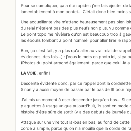
Pour se compliquer, ça a été rapide : j'me fais éjecter de 
lamentablement à mon pontet... C'était donc bien moins s
Une accueillante vire m'attend heureusement pas bien loin
du relai n'étaient pas des plus neufs non plus, vu comme ç
Le point topo me révèlera qu'on est beaucoup trop à gauche
les éboulis tombant à point nommé, pour aller tirer le rapp
Bon, ça c'est fait, y a plus qu'à aller au vrai relai de rapp
évidences, des fois...) : j'vous le mets en photo ici, si ça 
(Photos du point arraché également, parce que celui-là a
LA VOIE
, enfin !
Descente évidente donc, par ce rappel dont la cordelette 
Sinon y a aussi moyen de passer par le pas de III pour rej
J'ai mis un moment à oser descendre jusqu'en bas... Si ce
plaquettes à usage unique aujourd'hui), ils sont en mode 
histoire d'être sûre de sortir (y a des débuts de journée q
Attaque sur une vire tout là-bas en bas, au fond de cett
corde à simple, parce qu'on n'a mouillé que la corde de r