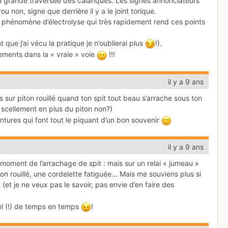
t sa grande traversée des calanques. Les signes annonciateurs
u non, signe que derrière il y a le joint torique.
 le phénomène d’électrolyse qui très rapidement rend ces points
 que j’ai vécu la pratique je n’oublierai plus
!).
ements dans la « vraie » voie
!!!
il y a 9 ans
is sur piton rouillé quand ton spit tout beau s’arrache sous ton
 scellement en plus du piton non?)
ntures qui font tout le piquant d’un bon souvenir
il y a 9 ans
au moment de l’arrachage de spit : mais sur un relai « jumeau »
llon rouillé, une cordelette fatiguée… Mais me souviens plus si
 (et je ne veux pas le savoir, pas envie d’en faire des
pel (!) de temps en temps
!