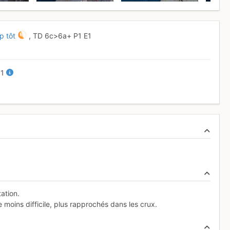
p tôt
,
TD
6c
>6a+
P1
E1
P1
ation.
 moins difficile, plus rapprochés dans les crux.