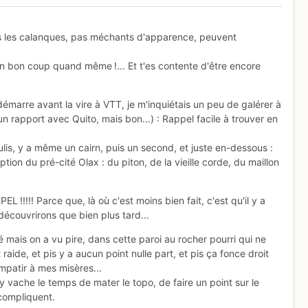
ans les calanques, pas méchants d'apparence, peuvent
t un bon coup quand même !... Et t'es contente d'être encore
arre avant la vire à VTT, je m'inquiétais un peu de galérer à
un rapport avec Quito, mais bon...) : Rappel facile à trouver en
is, y a même un cairn, puis un second, et juste en-dessous :
ion du pré-cité Olax : du piton, de la vieille corde, du maillon
EL !!!!! Parce que, là où c'est moins bien fait, c'est qu'il y a
 découvrirons que bien plus tard...
é mais on a vu pire, dans cette paroi au rocher pourri qui ne
raide, et pis y a aucun point nulle part, et pis ça fonce droit
mpatir à mes misères...
y vache le temps de mater le topo, de faire un point sur le
compliquent.