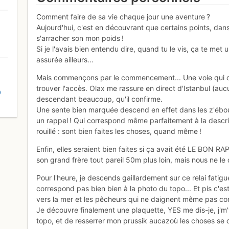
Comment faire de sa vie chaque jour une aventure ?
Aujourd'hui, c'est en découvrant que certains points, d
s'arracher son mon poids !
Si je l'avais bien entendu dire, quand tu le vis, ça te me
assurée ailleurs...
Mais commençons par le commencement... Une voie qui dém
trouver l'accès. Olax me rassure en direct d'Istanbul (auc
D
descendant beaucoup, qu'il confirme.
Une sente bien marquée descend en effet dans les z'éboul
un rappel ! Qui correspond même parfaitement à la descript
rouillé : sont bien faites les choses, quand même !
Enfin, elles seraient bien faites si ça avait été LE BON RAPP
son grand frère tout pareil 50m plus loin, mais nous ne le
Pour l'heure, je descends gaillardement sur ce relai fatigu
correspond pas bien bien à la photo du topo... Et pis c'est 
vers la mer et les pêcheurs qui ne daignent même pas co
Je découvre finalement une plaquette, YES me dis-je, j'm'
topo, et de resserrer mon prussik aucazoù les choses se 