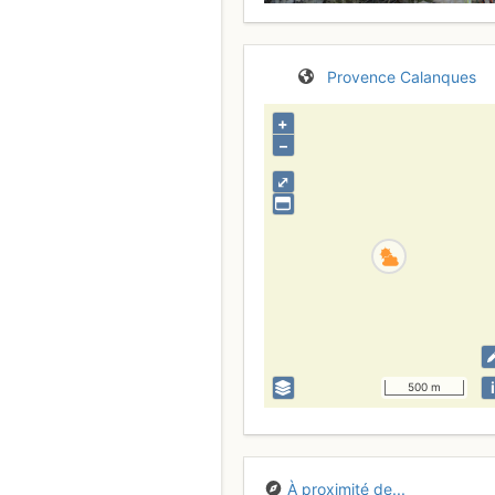
Provence
Calanques
+
–
⤢
i
500 m
À proximité de...