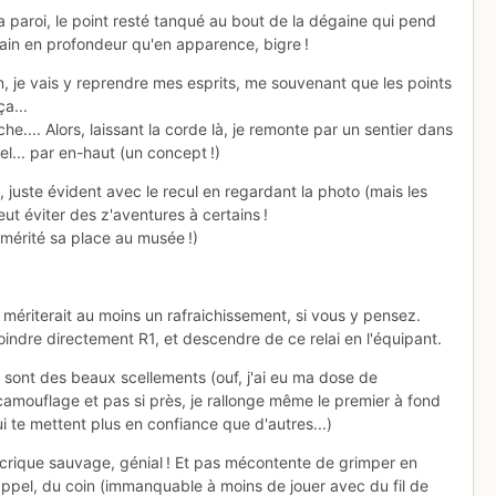
la paroi, le point resté tanqué au bout de la dégaine qui pend
ain en profondeur qu'en apparence, bigre !
, je vais y reprendre mes esprits, me souvenant que les points
a...
.... Alors, laissant la corde là, je remonte par un sentier dans
el... par en-haut (un concept !)
el, juste évident avec le recul en regardant la photo (mais les
peut éviter des z'aventures à certains !
 mérité sa place au musée !)
mériterait au moins un rafraichissement, si vous y pensez.
oindre directement R1, et descendre de ce relai en l'équipant.
 sont des beaux scellements (ouf, j'ai eu ma dose de
camouflage et pas si près, je rallonge même le premier à fond
ui te mettent plus en confiance que d'autres...)
e crique sauvage, génial ! Et pas mécontente de grimper en
appel, du coin (immanquable à moins de jouer avec du fil de