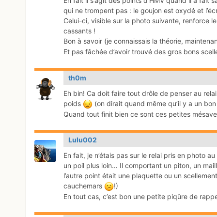
En fait il s’agit des points d’HMV quand il a fai
qui ne trompent pas : le goujon est oxydé et l’écro
Celui-ci, visible sur la photo suivante, renforce
cassants !
Bon à savoir (je connaissais la théorie, maintenant
Et pas fâchée d’avoir trouvé des gros bons scell
th0m
Eh bin! Ca doit faire tout drôle de penser au rela
poids
(on dirait quand même qu’il y a un bon
Quand tout finit bien ce sont ces petites mésave
Lulu002
En fait, je n’étais pas sur le relai pris en photo 
un poil plus loin… Il comportant un piton, un mai
l’autre point était une plaquette ou un scellement
cauchemars
!)
En tout cas, c’est bon une petite piqûre de rap