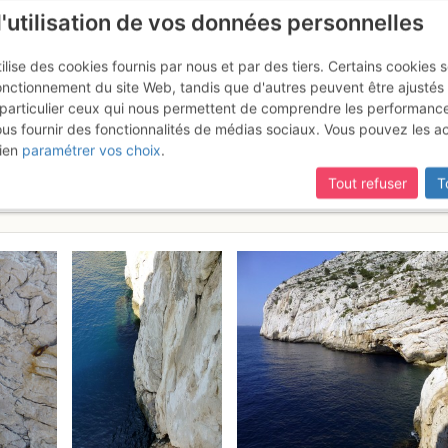
l'utilisation de vos données personnelles
ilise des cookies fournis par nous et par des tiers. Certains cookies 
onctionnement du site Web, tandis que d'autres peuvent être ajustés
particulier ceux qui nous permettent de comprendre les performanc
mise à jour du site,
si certaines pages ne sont plus accessibles, m
ous fournir des fonctionnalités de médias sociaux. Vous pouvez les a
 Morgiou - Cap Morgiou : T’as q
ien
paramétrer vos choix
.
Tout refuser
T