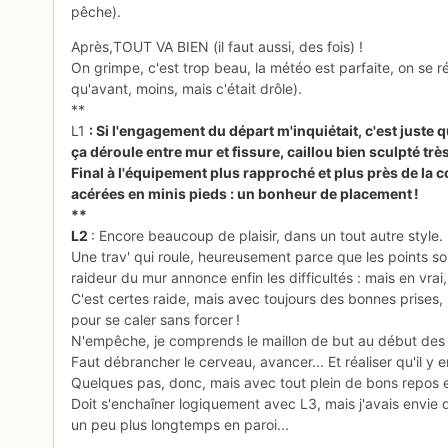
pêche).
Après,TOUT VA BIEN (il faut aussi, des fois) !
On grimpe, c'est trop beau, la météo est parfaite, on se rég
qu'avant, moins, mais c'était drôle).
**
L1
: Si l'engagement du départ m'inquiétait, c'est juste qu
ça déroule entre mur et fissure, caillou bien sculpté t
Final à l'équipement plus rapproché et plus près de la c
acérées en minis pieds : un bonheur de placement !
**
L2
: Encore beaucoup de plaisir, dans un tout autre style.
Une trav' qui roule, heureusement parce que les points s
raideur du mur annonce enfin les difficultés : mais en vrai, 
C'est certes raide, mais avec toujours des bonnes prises, 
pour se caler sans forcer !
N'empêche, je comprends le maillon de but au début des di
Faut débrancher le cerveau, avancer... Et réaliser qu'il y e
Quelques pas, donc, mais avec tout plein de bons repos e
Doit s'enchaîner logiquement avec L3, mais j'avais envie d
un peu plus longtemps en paroi...