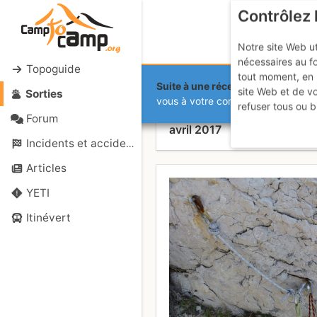
Contrôlez 
Notre site Web ut
nécessaires au f
Topoguide
tout moment, en 
Suite à une récente et importante 
site Web et de v
Sorties
Calanque de
vous à votre compte sur le site.
refuser tous ou b
Forum
avril 2017
Incidents et accidents
Articles
YETI
Itinévert