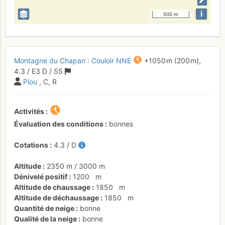
i
500 m
Montagne du Chapan : Couloir NNE
+1050 m
(200 m),
4.3
/
E3
D
/ S5
Piou
, C, R
Activités
Évaluation des conditions
bonnes
Cotations
4.3
/
D
Altitude
2350 m
/
3000 m
Dénivelé positif
1200
m
Altitude de chaussage
1850
m
Altitude de déchaussage
1850
m
Quantité de neige
bonne
Qualité de la neige
bonne