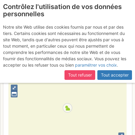
Contrôlez l'utilisation de vos données
fr
personnelles
Montagne du Chapan :
Notre site Web utilise des cookies fournis par nous et par des
tiers. Certains cookies sont nécessaires au fonctionnement du
Couloir NNE
Samedi 8 avril 2017
site Web, tandis que d'autres peuvent être ajustés par vous à
tout moment, en particulier ceux qui nous permettent de
comprendre les performances de notre site Web et de vous
fournir des fonctionnalités de médias sociaux. Vous pouvez les
France
Hautes-Alpes
Écrins
accepter ou les refuser tous ou bien
paramétrer vos choix
.
+
Tout refuser
Tout accepter
–
⤢