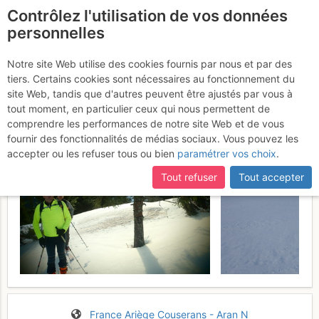
Contrôlez l'utilisation de vos données
fr
personnelles
Pic d'Estibat : Crête E
Notre site Web utilise des cookies fournis par nous et par des
tiers. Certains cookies sont nécessaires au fonctionnement du
Samedi 27 décembre 2014
site Web, tandis que d'autres peuvent être ajustés par vous à
tout moment, en particulier ceux qui nous permettent de
comprendre les performances de notre site Web et de vous
fournir des fonctionnalités de médias sociaux. Vous pouvez les
accepter ou les refuser tous ou bien
paramétrer vos choix
.
Tout refuser
Tout accepter
France
Ariège
Couserans - Aran N