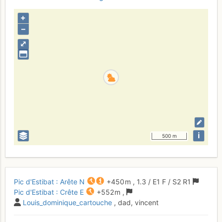
+
–
⤢
i
500 m
Pic d'Estibat : Arête N
+450 m
,
1.3
/
E1
F
/ S2
R1
Pic d'Estibat : Crête E
+552 m
,
Louis_dominique_cartouche
, dad, vincent