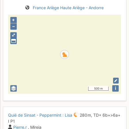
France
Ariège
Haute Ariège - Andorre
+
–
⤢
i
500 m
Quié de Sinsat - Peppermint : Lisa
280 m,
TD+
6b+
>6a+
I
P1
Pierre.r
, Mireia