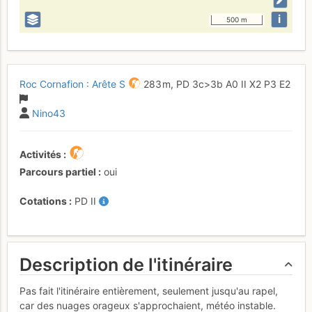
i
500 m
Roc Cornafion : Arête S
283 m,
PD
3c
>3b
A0
II
X2
P3
E2
Nino43
Activités
Parcours partiel
oui
Cotations
PD
II
Description de l'itinéraire
Pas fait l'itinéraire entièrement, seulement jusqu'au rapel,
car des nuages orageux s'approchaient, météo instable.