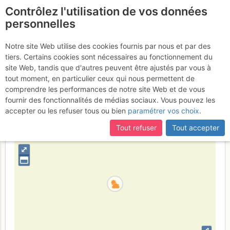
Contrôlez l'utilisation de vos données
fr
personnelles
Suite à une récente et importante mise à jour du site,
si
Roc Cornafion : Arête S
certaines pages ne sont plus accessibles, manquantes ou
Notre site Web utilise des cookies fournis par nous et par des
incomplètes, déconnectez-vous puis reconnectez-vous à votre
tiers. Certains cookies sont nécessaires au fonctionnement du
Dimanche 9 avril 2017
compte sur le site.
site Web, tandis que d'autres peuvent être ajustés par vous à
tout moment, en particulier ceux qui nous permettent de
comprendre les performances de notre site Web et de vous
fournir des fonctionnalités de médias sociaux. Vous pouvez les
France
Isère
Vercors
accepter ou les refuser tous ou bien
paramétrer vos choix
.
+
Tout refuser
Tout accepter
–
⤢