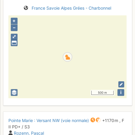
France
Savoie
Alpes Grées - Charbonnel
+
–
⤢
i
500 m
Pointe Marie : Versant NW (voie normale)
+1170 m
,
F
II
PD+
/ S3
Rozenn
Pascal