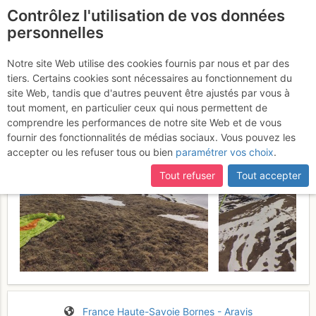
Contrôlez l'utilisation de vos données
fr
personnelles
Tête du Château par la
Notre site Web utilise des cookies fournis par nous et par des
tiers. Certains cookies sont nécessaires au fonctionnement du
combe Marto
Dimanche 9 avril 2017
site Web, tandis que d'autres peuvent être ajustés par vous à
tout moment, en particulier ceux qui nous permettent de
comprendre les performances de notre site Web et de vous
fournir des fonctionnalités de médias sociaux. Vous pouvez les
accepter ou les refuser tous ou bien
paramétrer vos choix
.
Tout refuser
Tout accepter
France
Haute-Savoie
Bornes - Aravis