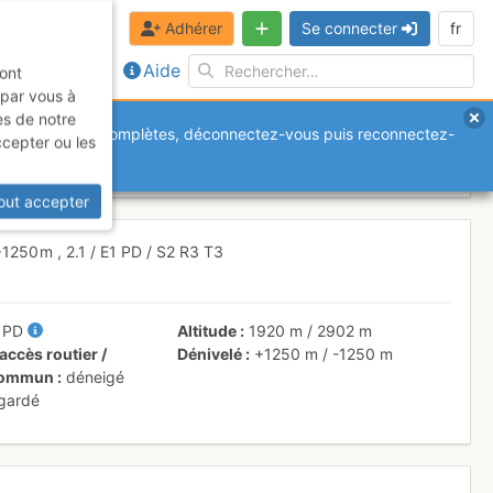
Adhérer
Se connecter
fr
Aide
sont
 par vous à
es de notre
anquantes ou incomplètes, déconnectez-vous puis reconnectez-
ccepter ou les
out accepter
+1250 m
,
2.1
/
E1
PD
/ S2
R3
T3
/
PD
Altitude
1920 m
/
2902 m
accès routier /
Dénivelé
+1250 m
/
-1250 m
 commun
déneigé
 gardé