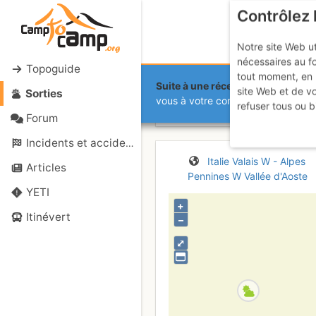
Contrôlez 
Notre site Web ut
nécessaires au f
Topoguide
tout moment, en 
Suite à une récente et importante 
site Web et de v
Sorties
Mont Fourch
vous à votre compte sur le site.
refuser tous ou b
Forum
Incidents et accidents
Italie
Valais W - Alpes
Articles
Pennines W
Vallée d'Aoste
YETI
+
Itinévert
–
⤢