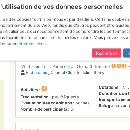
l'utilisation de vos données personnelles
ilise des cookies fournis par nous et par des tiers. Certains cookies 
onctionnement du site Web, tandis que d'autres peuvent être ajustés
particulier ceux qui nous permettent de comprendre les performanc
mise à jour du site,
si certaines pages ne sont plus accessibles, m
ous fournir des fonctionnalités de médias sociaux. Vous pouvez les a
on : Par l'Hospice
9 - 10 avr. 2017
ien
paramétrer vos choix
.
Tout refuser
T
Mont Fourchon : Par le col du Grand St Bernard
Bader.chris
, Chantal Clotilde Julien Rémy
Cotations
2.1
Activités
Conditions de l'
Fréquentation
peu fréquenté
transports en
Évaluation des conditions
bonnes
Refuge
ouvert
Nombre de participants
5