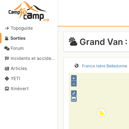
Topoguide
Sorties
Grand Van :
Forum
Incidents et accidents
France
Isère
Belledonne
Articles
+
YETI
–
Itinévert
⤢