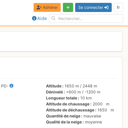
Adhérer
Se connecter
fr
Aide
/
PD-
Altitude
1650 m
/
2448 m
Dénivelé
+600 m
/
-1200 m
Longueur totale
10 km
Altitude de chaussage
2000
m
Altitude de déchaussage
1650
m
Quantité de neige
mauvaise
Qualité de la neige
moyenne