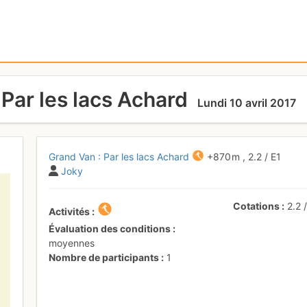
 Par les lacs Achard
Lundi 10 avril 2017
Grand Van : Par les lacs Achard
+870 m
,
2.2
/
E1
Joky
Cotations
2.2
Activités
Évaluation des conditions
moyennes
Nombre de participants
1