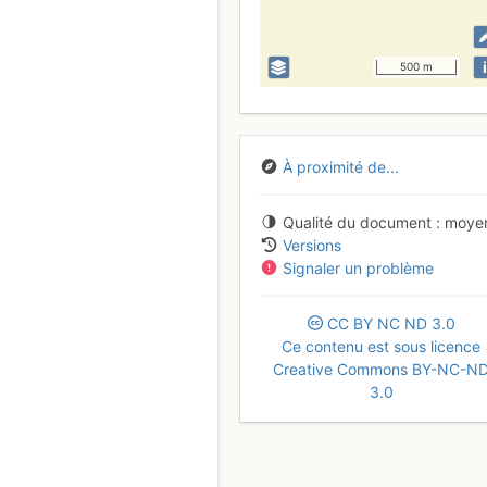
i
500 m
À proximité de...
Qualité du document
moye
Versions
Signaler un problème
CC
BY
NC
ND
3.0
Ce contenu est sous licence
Creative Commons BY-NC-N
3.0