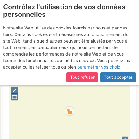
Contrôlez l'utilisation de vos données
fr
personnelles
Grand Capucin : Voie
Notre site Web utilise des cookies fournis par nous et par des
tiers. Certains cookies sont nécessaires au fonctionnement du
des Suisses
Dimanche 9 avril 2017
site Web, tandis que d'autres peuvent être ajustés par vous à
tout moment, en particulier ceux qui nous permettent de
comprendre les performances de notre site Web et de vous
fournir des fonctionnalités de médias sociaux. Vous pouvez les
France
Haute-Savoie
Mont-Blanc
accepter ou les refuser tous ou bien
paramétrer vos choix
.
+
Tout refuser
Tout accepter
–
⤢