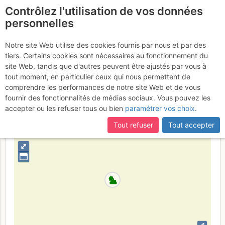
Contrôlez l'utilisation de vos données
fr
personnelles
Nouveau secteur : PAT
Notre site Web utilise des cookies fournis par nous et par des
tiers. Certains cookies sont nécessaires au fonctionnement du
Dimanche 9 avril 2017
site Web, tandis que d'autres peuvent être ajustés par vous à
tout moment, en particulier ceux qui nous permettent de
comprendre les performances de notre site Web et de vous
fournir des fonctionnalités de médias sociaux. Vous pouvez les
France
Isère
accepter ou les refuser tous ou bien
paramétrer vos choix
.
+
Tout refuser
Tout accepter
–
⤢