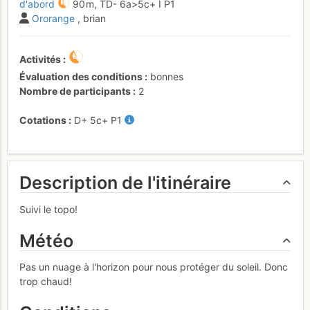
d'abord
90 m,
TD-
6a
>5c+
I
P1
Ororange
, brian
Activités
Évaluation des conditions
bonnes
Nombre de participants
2
Cotations
D+
5c+
P1
Description de l'itinéraire
Suivi le topo!
Météo
Pas un nuage à l'horizon pour nous protéger du soleil. Donc
trop chaud!