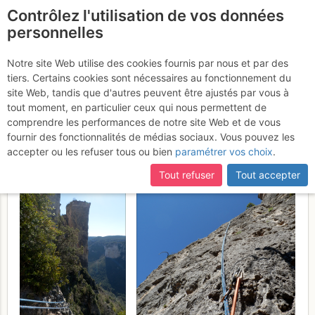
Contrôlez l'utilisation de vos données
fr
personnelles
La Jonte - Cirque des
Notre site Web utilise des cookies fournis par nous et par des
tiers. Certains cookies sont nécessaires au fonctionnement du
Vases : Les femmes et les
site Web, tandis que d'autres peuvent être ajustés par vous à
grimpeurs d'abord
tout moment, en particulier ceux qui nous permettent de
Dimanche 9
comprendre les performances de notre site Web et de vous
avril 2017
fournir des fonctionnalités de médias sociaux. Vous pouvez les
accepter ou les refuser tous ou bien
paramétrer vos choix
.
Tout refuser
Tout accepter