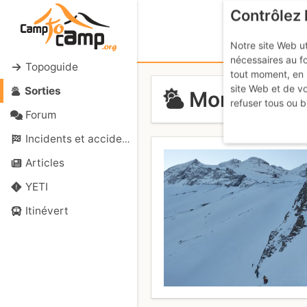
Contrôlez 
Notre site Web ut
nécessaires au f
Topoguide
tout moment, en 
site Web et de v
Sorties
Monte Leone 
refuser tous ou b
Forum
Incidents et accidents
Articles
YETI
Itinévert