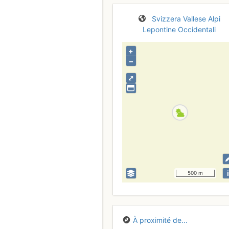
Svizzera
Vallese
Alpi
Lepontine Occidentali
+
–
⤢
i
500 m
À proximité de...