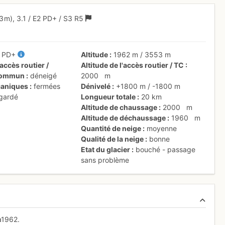
3 m),
3.1
/
E2
PD+
/ S3
R5
/
PD+
Altitude
1962 m
/
3553 m
accès routier /
Altitude de l'accès routier / TC
 commun
déneigé
2000
m
aniques
fermées
Dénivelé
+1800 m
/
-1800 m
 gardé
Longueur totale
20 km
Altitude de chaussage
2000
m
Altitude de déchaussage
1960
m
Quantité de neige
moyenne
Qualité de la neige
bonne
Etat du glacier
bouché - passage
sans problème
ta1962.