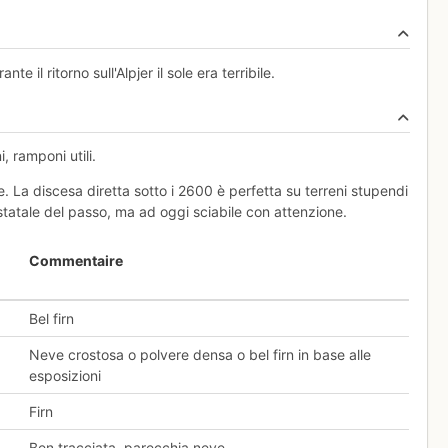
 il ritorno sull'Alpjer il sole era terribile.
, ramponi utili.
e. La discesa diretta sotto i 2600 è perfetta su terreni stupendi
 statale del passo, ma ad oggi sciabile con attenzione.
Commentaire
Bel firn
Neve crostosa o polvere densa o bel firn in base alle
esposizioni
Firn
Ben tracciata, parecchia neve