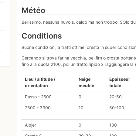
Météo
Bellissimo, nessuna nuvola, caldo ma non troppo. SOlo durante
Conditions
Buone condizioni, a tratti ottime, cresta in super condizioni
D
Cercando si trova farina vecchia, bel firn o crosta portant
fino alla quota 2100, poi un tratto ripido x raggiungere la
Lieu / altitude /
Neige
Epaisseur
orientation
meuble
totale
Passo - 2500
0
20-50
2500 - 3300
10
50-100
Alpjer
0
100
Cresta S
20-30
100