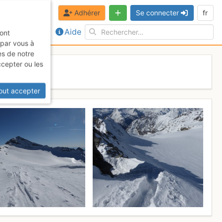
Adhérer
Se connecter
fr
Aide
sont
 par vous à
es de notre
ccepter ou les
 8 avril 2017
out accepter