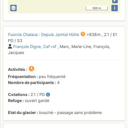
i
500 m
Fuorcla Chalaus : Depuis Jamtal Hütte
+838 m
,
2.1
/
E1
PD
/ S3
François Digne
Caf-rsf
, Marc, Marie-Line, François,
Jacques
Activités
Fréquentation
peu fréquenté
Nombre de participants
4
Cotations
2.1
/
PD
Refuge
ouvert gardé
Etat du glacier
bouché - passage sans problème