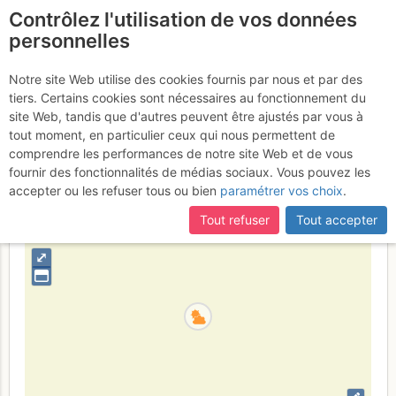
Contrôlez l'utilisation de vos données
fr
personnelles
Fuorcla Chalaus : depuis
Notre site Web utilise des cookies fournis par nous et par des
tiers. Certains cookies sont nécessaires au fonctionnement du
Jamtal Hütte
Jeudi 30 mars 2017
site Web, tandis que d'autres peuvent être ajustés par vous à
tout moment, en particulier ceux qui nous permettent de
comprendre les performances de notre site Web et de vous
fournir des fonctionnalités de médias sociaux. Vous pouvez les
Autriche
Arlberg - Silvretta
accepter ou les refuser tous ou bien
paramétrer vos choix
.
+
Tout refuser
Tout accepter
–
⤢