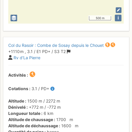
i
500 m
Col du Rasoir : Combe de Sosay depuis le Chouet
+1110 m
,
3.1
/
E1
PD+
/ S3
T2
Rv d'La Pierre
Activités
Cotations
3.1
/
PD+
Altitude
1500 m
/
2272 m
Dénivelé
+772 m
/
-772 m
Longueur totale
6 km
Altitude de chaussage
1700
m
Altitude de déchaussage
1600
m
Quantité de neige
bonne