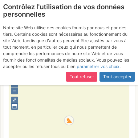
Contrôlez l'utilisation de vos données
fr
personnelles
Col du Rasoir : Combe
Notre site Web utilise des cookies fournis par nous et par des
tiers. Certains cookies sont nécessaires au fonctionnement du
de Sosay depuis le Chouet
site Web, tandis que d'autres peuvent être ajustés par vous à
tout moment, en particulier ceux qui nous permettent de
Dimanche 9 avril 2017
comprendre les performances de notre site Web et de vous
fournir des fonctionnalités de médias sociaux. Vous pouvez les
accepter ou les refuser tous ou bien
paramétrer vos choix
.
France
Haute-Savoie
Bornes - Aravis
Tout refuser
Tout accepter
+
–
⤢