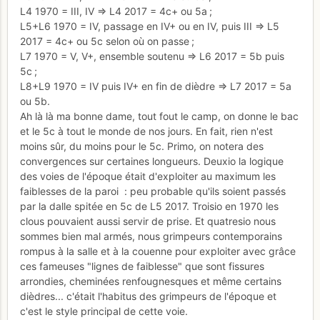
L4 1970 = III, IV => L4 2017 = 4c+ ou 5a ;
L5+L6 1970 = IV, passage en IV+ ou en IV, puis III => L5
2017 = 4c+ ou 5c selon où on passe ;
L7 1970 = V, V+, ensemble soutenu => L6 2017 = 5b puis
5c ;
L8+L9 1970 = IV puis IV+ en fin de dièdre => L7 2017 = 5a
ou 5b.
Ah là là ma bonne dame, tout fout le camp, on donne le bac
et le 5c à tout le monde de nos jours. En fait, rien n'est
moins sûr, du moins pour le 5c. Primo, on notera des
convergences sur certaines longueurs. Deuxio la logique
des voies de l'époque était d'exploiter au maximum les
faiblesses de la paroi : peu probable qu'ils soient passés
par la dalle spitée en 5c de L5 2017. Troisio en 1970 les
clous pouvaient aussi servir de prise. Et quatresio nous
sommes bien mal armés, nous grimpeurs contemporains
rompus à la salle et à la couenne pour exploiter avec grâce
ces fameuses "lignes de faiblesse" que sont fissures
arrondies, cheminées renfougnesques et même certains
dièdres... c'était l'habitus des grimpeurs de l'époque et
c'est le style principal de cette voie.