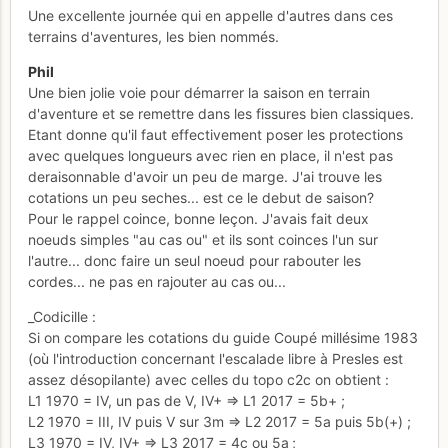
Une excellente journée qui en appelle d'autres dans ces
terrains d'aventures, les bien nommés.
Phil
Une bien jolie voie pour démarrer la saison en terrain
d'aventure et se remettre dans les fissures bien classiques.
Etant donne qu'il faut effectivement poser les protections
avec quelques longueurs avec rien en place, il n'est pas
deraisonnable d'avoir un peu de marge. J'ai trouve les
cotations un peu seches... est ce le debut de saison?
Pour le rappel coince, bonne leçon. J'avais fait deux
noeuds simples "au cas ou" et ils sont coinces l'un sur
l'autre... donc faire un seul noeud pour rabouter les
cordes... ne pas en rajouter au cas ou...
_Codicille :
Si on compare les cotations du guide Coupé millésime 1983
(où l'introduction concernant l'escalade libre à Presles est
assez désopilante) avec celles du topo c2c on obtient :
L1 1970 = IV, un pas de V, IV+ => L1 2017 = 5b+ ;
L2 1970 = III, IV puis V sur 3m => L2 2017 = 5a puis 5b(+) ;
L3 1970 = IV, IV+ => L3 2017 = 4c ou 5a ;