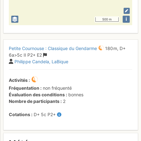
i
500 m
Petite Cournouse : Classique du Gendarme
180 m,
D+
6a
>5c
II
P2+
E2
Philippe Candela
LaBique
Activités
Fréquentation
non fréquenté
Évaluation des conditions
bonnes
Nombre de participants
2
Cotations
D+
5c
P2+