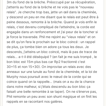
3m du fond de la brèche. Préoccupé par sa récupération,
j'atterris au fond de la brèche et ne vois pas le "nouveau
relais". Je cherche trop bas, jette un œil dans la cheminée,
y descend un peu en me disant que le relais est peut être à
peine dessous, remonte à la brèche. Quand je vois enfin le
relais, c'est devenu compliqué de l'atteindre, la corde est
engagée dans un renfoncement et j'ai peur de la toncher si
je force la traversée. Phil me rejoint au "vieux relais" et on
se dit qu'on fera le prochain sur le bloc coincé : un rappel
de plus, ça tombe bien on adore ça tous les deux. Je
descends, j'atteins un bloc coincé, mais là pas de trace de
relais... a-t-il été déséquipé ? (en fait je me suis trompé , le
bon bloc est 15m plus bas car Rp2 fractionné c'est
30+15 et non 15+30). On improvise un relais avec des
anneaux sur une lunule au fond de la cheminée, et la loi de
Murphy nous poursuit avec le nœud de la corde qui se
coince quand on la rappelle... (mais on a eu de la chance
dans notre malheur, si j'étais descendu au bon bloc ça
faisait une belle remontée à se taper). On ne s'énerve pas,
Phil remonte un peu avec son shunt magique et on finit les
rappels en se racontant nos galères.