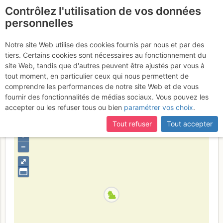
Contrôlez l'utilisation de vos données
fr
personnelles
Petite Cournouse :
Notre site Web utilise des cookies fournis par nous et par des
tiers. Certains cookies sont nécessaires au fonctionnement du
Classique du Gendarme
site Web, tandis que d'autres peuvent être ajustés par vous à
tout moment, en particulier ceux qui nous permettent de
Vendredi 7 avril 2017
comprendre les performances de notre site Web et de vous
fournir des fonctionnalités de médias sociaux. Vous pouvez les
accepter ou les refuser tous ou bien
paramétrer vos choix
.
France
Drôme
Vercors
Tout refuser
Tout accepter
+
–
⤢