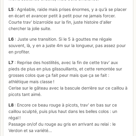
L5
: Agréable, raide mais prises énormes, y a qu'à se placer
en écart et avancer petit à petit pour ne jamais forcer.
Courte trav' bizarroïde sur la fin, juste histoire d'aller
chercher la jolie suite.
L6
: Juste une transition. Si le 5 à gouttes me régale
souvent, là, y en a juste 4m sur la longueur, pas assez pour
en profiter.
L7
: Reprise des hostilités, avec la fin de cette trav' aux
pieds de plus en plus glissouillants, et cette remontée sur
grosses colos que ça fait peur mais que ça se fait :
athlétique mais classe !
Cerise sur le gâteau avec la bascule derrière sur ce caillou à
picots tant aimé.
L8
: Encore ce beau rouge à picots, trav' en bas sur ce
caillou sculpté, puis plus haut dans les belles colos : un
régal !
Passage on/of du rouge au gris en arrivant au relai : le
Verdon et sa variété...