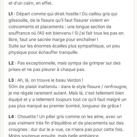
et d'un cairn, en effet.
L1
: Départ comme qui dirait hostile ! Du caillou gris qui
glissouille, de la fissure qu'il faut fissurer violent en
coincements et placements : une longue section de
souffrance où l'A0 est bienvenu ! Si j'ai fait tous les pas en
libre, faut une sacrée marge pour enchaîner !
Suite sur les énormes écailles plus sympathique, un peu
physique pour échauffer tranquille.
L2
: Pas exceptionnelle, mais sympa de grimper sur des
prises et ne pas pleurer à chaque pas.
L3
: Ah, là, on trouve le beau Verdon !
50m de plaisir inattendu : dans le style fissure / renfrougne,
je me régale rarement autant. Mais là, c'est tellement bien
équipé et y a tellement toujours tout ce qu'il faut malgré un
pas plus marqué au premier bombé, longueur de grâce !
L4
: Chouette ! Un pilier gris comme on les aime, avec un
pas vraiment très fin d'équilibre et de placements sur des
crougnes : dur dur le a-vue, ce n'sera pas pour cette fois.
Moins soutenue ensuite, mais belle ambiance.