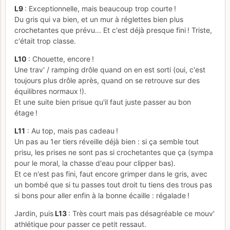
L9
: Exceptionnelle, mais beaucoup trop courte !
Du gris qui va bien, et un mur à réglettes bien plus
crochetantes que prévu... Et c'est déjà presque fini ! Triste,
c'était trop classe.
L10
: Chouette, encore !
Une trav' / ramping drôle quand on en est sorti (oui, c'est
toujours plus drôle après, quand on se retrouve sur des
équilibres normaux !).
Et une suite bien prisue qu'il faut juste passer au bon
étage !
L11
: Au top, mais pas cadeau !
Un pas au 1er tiers réveille déjà bien : si ça semble tout
prisu, les prises ne sont pas si crochetantes que ça (sympa
pour le moral, la chasse d'eau pour clipper bas).
Et ce n'est pas fini, faut encore grimper dans le gris, avec
un bombé que si tu passes tout droit tu tiens des trous pas
si bons pour aller enfin à la bonne écaille : régalade !
Jardin, puis
L13
: Très court mais pas désagréable ce mouv'
athlétique pour passer ce petit ressaut.