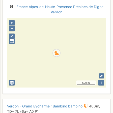
France
Alpes-de-Haute-Provence
Préalpes de Digne
Verdon
+
–
⤢
i
500 m
Verdon - Grand Eycharme : Bambino bambino
400 m,
TD+
7b
>6a+
A0
P1