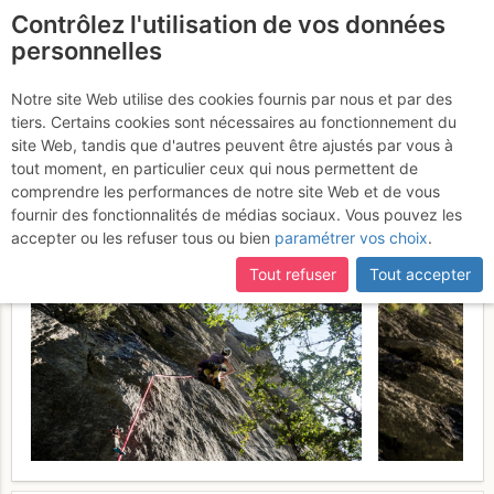
Contrôlez l'utilisation de vos données
fr
personnelles
Suite à une récente et importante mise à jour du site,
si
Verdon - Grand
certaines pages ne sont plus accessibles, manquantes ou
Notre site Web utilise des cookies fournis par nous et par des
incomplètes, déconnectez-vous puis reconnectez-vous à votre
tiers. Certains cookies sont nécessaires au fonctionnement du
Eycharme : Bambino
compte sur le site.
site Web, tandis que d'autres peuvent être ajustés par vous à
bambino
tout moment, en particulier ceux qui nous permettent de
Samedi 8 avril 2017
comprendre les performances de notre site Web et de vous
fournir des fonctionnalités de médias sociaux. Vous pouvez les
accepter ou les refuser tous ou bien
paramétrer vos choix
.
Tout refuser
Tout accepter