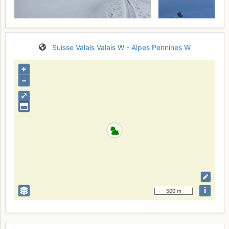
Suisse
Valais
Valais W - Alpes Pennines W
+
–
⤢
i
500 m