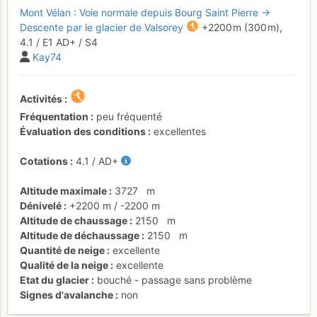
Mont Vélan : Voie normale depuis Bourg Saint Pierre →
Descente par le glacier de Valsorey
+2200 m
(300 m),
4.1
/
E1
AD+
/ S4
Kay74
Activités
Fréquentation
peu fréquenté
Évaluation des conditions
excellentes
Cotations
4.1
/
AD+
Altitude maximale
3727
m
Dénivelé
+2200 m
/
-2200 m
Altitude de chaussage
2150
m
Altitude de déchaussage
2150
m
Quantité de neige
excellente
Qualité de la neige
excellente
Etat du glacier
bouché - passage sans problème
Signes d'avalanche
non