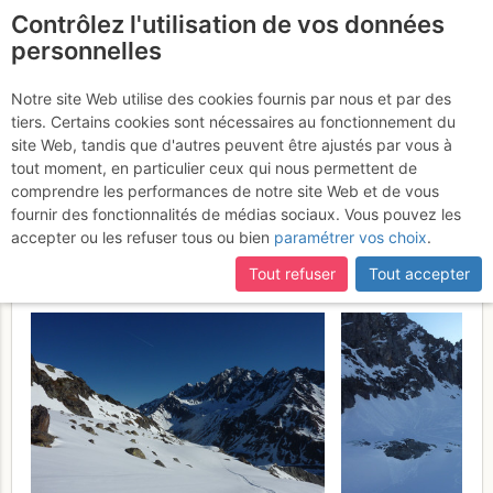
Contrôlez l'utilisation de vos données
fr
personnelles
Mont Vélan : Voie
Notre site Web utilise des cookies fournis par nous et par des
tiers. Certains cookies sont nécessaires au fonctionnement du
normale depuis Bourg
site Web, tandis que d'autres peuvent être ajustés par vous à
Saint Pierre >> Descente
tout moment, en particulier ceux qui nous permettent de
comprendre les performances de notre site Web et de vous
par le glacier de Valsorey
fournir des fonctionnalités de médias sociaux. Vous pouvez les
accepter ou les refuser tous ou bien
paramétrer vos choix
.
Samedi 8 avril 2017
Tout refuser
Tout accepter