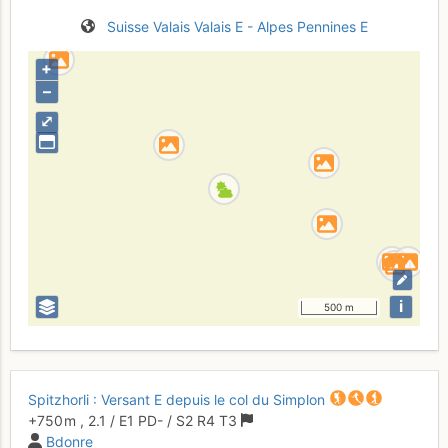
Suisse
Valais
Valais E - Alpes Pennines E
+
–
⤢
i
500 m
Spitzhorli : Versant E depuis le col du Simplon
+750 m
,
2.1
/
E1
PD-
/ S2
R4
T3
Bdonre