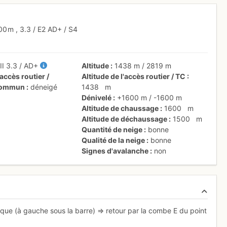
00 m
,
3.3
/
E2
AD+
/ S4
-
II
3.3
/
AD+
Altitude
1438 m
/
2819 m
accès routier /
Altitude de l'accès routier / TC
 commun
déneigé
1438
m
Dénivelé
+1600 m
/
-1600 m
Altitude de chaussage
1600
m
Altitude de déchaussage
1500
m
Quantité de neige
bonne
Qualité de la neige
bonne
Signes d'avalanche
non
sique (à gauche sous la barre) => retour par la combe E du point