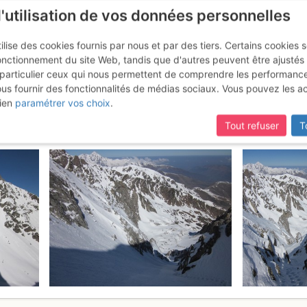
l'utilisation de vos données personnelles
ilise des cookies fournis par nous et par des tiers. Certains cookies 
onctionnement du site Web, tandis que d'autres peuvent être ajustés
particulier ceux qui nous permettent de comprendre les performanc
ous fournir des fonctionnalités de médias sociaux. Vous pouvez les a
loir N et retour par la combe E
ien
paramétrer vos choix
.
Tout refuser
T