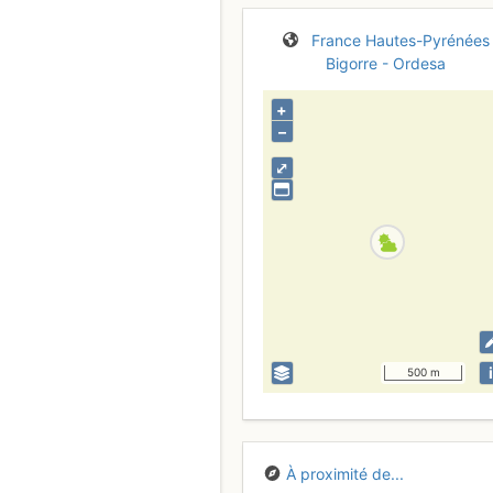
France
Hautes-Pyrénées
Bigorre - Ordesa
+
–
⤢
i
500 m
À proximité de...