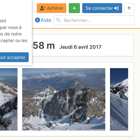
Adhérer
Se connecter
fr
Aide
sont
 par vous à
es de notre
ccepter ou les
 du Pt 2658 m
Jeudi 6 avril 2017
out accepter