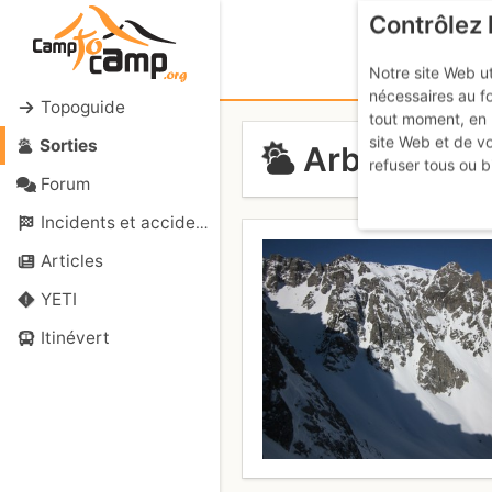
Contrôlez 
Notre site Web ut
nécessaires au f
Topoguide
tout moment, en 
site Web et de v
Sorties
Arbizon cou
refuser tous ou b
Forum
Incidents et accidents
Articles
YETI
Itinévert