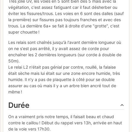
Très jolie GV, les voies en 5 sont bien des 5 mais avec la
végétation, c'est assez fatiguant car il faut désherber ou
éviter les fissures/trous. Les voies en 6 sont des dalles (sauf
la première) sur fissures pas toujours franches et avec des
trous. La dernière 6a+ se fait à droite d'une "grotte", c'est
super chouette !
Les relais sont chaînés jusqu'à l'avant dernière longueur où
on ne s'est pas arrêté, il y avait assez de corde pour
enchaîner les 2 dernières longueurs (sur corde à double de
50m).
Le relai L2 n'était pas génial par contre, rouillé, la falaise
était sèche mais lui était sur une zone encore humide, très
humide. Il n'y a pas de plaquette à côté pour se double
assurer au cas où mais il y a un arbre bien ancré tout de
même !
Durée
On a vraiment pris notre temps, il faisait beau et chaud
contre le caillou ! Début du rappel vers 13h, arrivée en haut
de la voie vers 17h30.