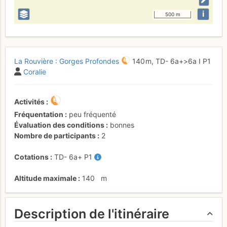
i
500 m
La Rouvière : Gorges Profondes
140 m,
TD-
6a+
>6a
I
P1
Coralie
Activités
Fréquentation
peu fréquenté
Évaluation des conditions
bonnes
Nombre de participants
2
Cotations
TD-
6a+
P1
Altitude maximale
140
m
Description de l'itinéraire