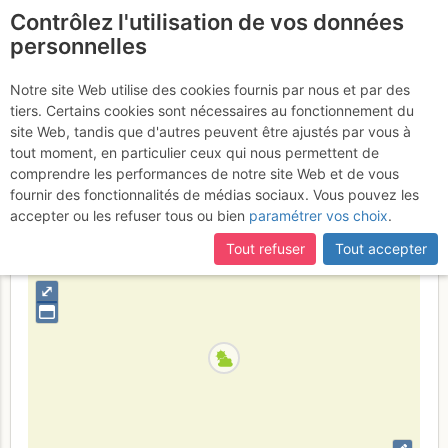
Contrôlez l'utilisation de vos données
fr
personnelles
La Rouvière : Gorges
Notre site Web utilise des cookies fournis par nous et par des
tiers. Certains cookies sont nécessaires au fonctionnement du
profondes
Vendredi 31 mars 2017
site Web, tandis que d'autres peuvent être ajustés par vous à
tout moment, en particulier ceux qui nous permettent de
comprendre les performances de notre site Web et de vous
fournir des fonctionnalités de médias sociaux. Vous pouvez les
France
Ardèche
accepter ou les refuser tous ou bien
paramétrer vos choix
.
+
Tout refuser
Tout accepter
–
⤢