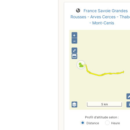
France
Savoie
Grandes
Rousses - Arves
Cerces - Thab
- Mont-Cenis
+
–
⤢
i
5 km
Profil d'altitude selon :
Distance
Heure