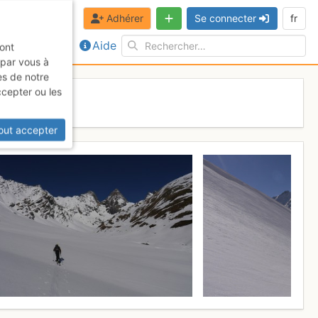
Adhérer
Se connecter
fr
Aide
sont
 par vous à
es de notre
ccepter ou les
l 2017
out accepter