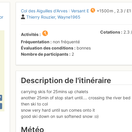
Col des Aiguilles d'Arves : Versant E
+1500 m
,
2.3
/
E
or
Thierry Rouzier
Wayne1965
Cotations
2.3
Activités
Fréquentation
non fréquenté
Évaluation des conditions
bonnes
Nombre de participants
2
Description de l'itinéraire
carrying skis for 25mins up chalets
another 25min of stop start until.... crossing the river bed
then ski to col
snow very hard until sun comes onto it
good ski down on sun softened snow :o)
Météo