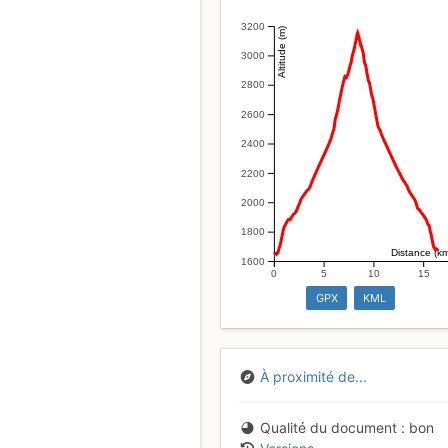
3200
Altitude (m)
3000
2800
2600
2400
2200
2000
1800
Distance (k
1600
0
5
10
15
GPX
KML
À proximité de...
Qualité du document
bon