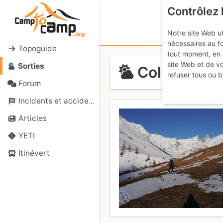
Contrôlez 
Notre site Web ut
nécessaires au f
Topoguide
tout moment, en 
site Web et de v
Sorties
Col des Aigu
refuser tous ou b
Forum
Incidents et accidents
Articles
YETI
Itinévert