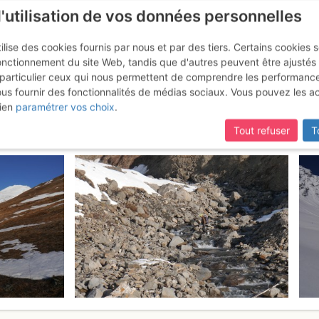
l'utilisation de vos données personnelles
ilise des cookies fournis par nous et par des tiers. Certains cookies 
onctionnement du site Web, tandis que d'autres peuvent être ajustés
particulier ceux qui nous permettent de comprendre les performanc
ous fournir des fonctionnalités de médias sociaux. Vous pouvez les a
illes d'Arves : Versant E
Jeudi 6 avri
ien
paramétrer vos choix
.
Tout refuser
T