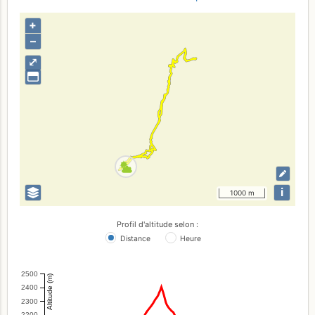
+
–
⤢
i
1000 m
Profil d'altitude selon :
Distance
Heure
2500
Altitude (m)
2400
2300
2200