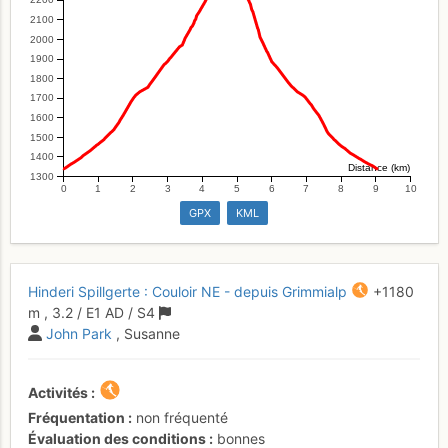
2100
2000
1900
1800
1700
1600
1500
1400
Distance (km)
1300
0
1
2
3
4
5
6
7
8
9
10
GPX
KML
Hinderi Spillgerte : Couloir NE - depuis Grimmialp
+1180
m
,
3.2
/
E1
AD
/ S4
John Park
, Susanne
Activités
Fréquentation
non fréquenté
Évaluation des conditions
bonnes