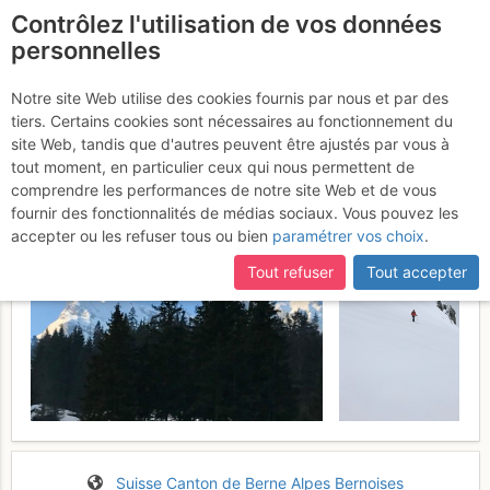
Contrôlez l'utilisation de vos données
fr
personnelles
Suite à une récente et importante mise à jour du site,
si
Hinderi Spillgerte
certaines pages ne sont plus accessibles, manquantes ou
Notre site Web utilise des cookies fournis par nous et par des
Jeudi 6
incomplètes, déconnectez-vous puis reconnectez-vous à votre
tiers. Certains cookies sont nécessaires au fonctionnement du
avril 2017
compte sur le site.
site Web, tandis que d'autres peuvent être ajustés par vous à
tout moment, en particulier ceux qui nous permettent de
comprendre les performances de notre site Web et de vous
fournir des fonctionnalités de médias sociaux. Vous pouvez les
accepter ou les refuser tous ou bien
paramétrer vos choix
.
Tout refuser
Tout accepter
Suisse
Canton de Berne
Alpes Bernoises