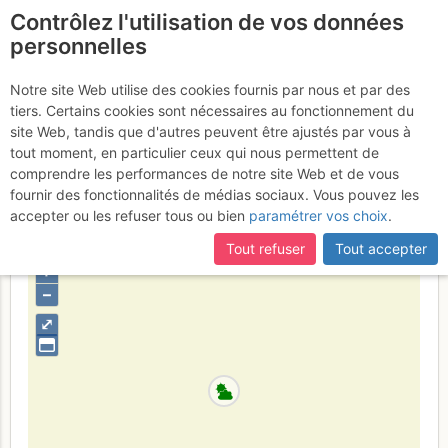
Contrôlez l'utilisation de vos données
fr
personnelles
La Mandallaz :
Notre site Web utilise des cookies fournis par nous et par des
tiers. Certains cookies sont nécessaires au fonctionnement du
Traversée Sud/Nord en
site Web, tandis que d'autres peuvent être ajustés par vous à
boucle [Trail]
tout moment, en particulier ceux qui nous permettent de
Samedi 1 avril 2017
comprendre les performances de notre site Web et de vous
fournir des fonctionnalités de médias sociaux. Vous pouvez les
accepter ou les refuser tous ou bien
paramétrer vos choix
.
France
Haute-Savoie
Genevois - Jura S
Tout refuser
Tout accepter
+
–
⤢