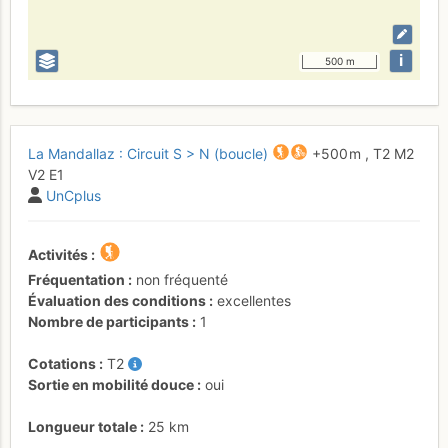
i
500 m
La Mandallaz : Circuit S > N (boucle)
+500 m
,
T2
M2
V2
E1
UnCplus
Activités
Fréquentation
non fréquenté
Évaluation des conditions
excellentes
Nombre de participants
1
Cotations
T2
Sortie en mobilité douce
oui
Longueur totale
25 km