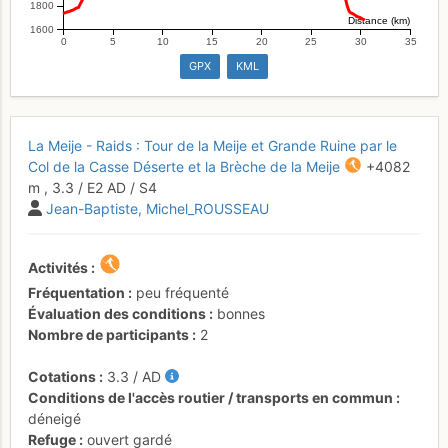
1800
Distance (km)
1600
0
5
10
15
20
25
30
35
GPX
KML
La Meije - Raids : Tour de la Meije et Grande Ruine par le
Col de la Casse Déserte et la Brèche de la Meije
+4082
m
,
3.3
/
E2
AD
/ S4
Jean-Baptiste
Michel_ROUSSEAU
Activités
Fréquentation
peu fréquenté
Évaluation des conditions
bonnes
Nombre de participants
2
Cotations
3.3
/
AD
Conditions de l'accès routier / transports en commun
déneigé
Refuge
ouvert gardé