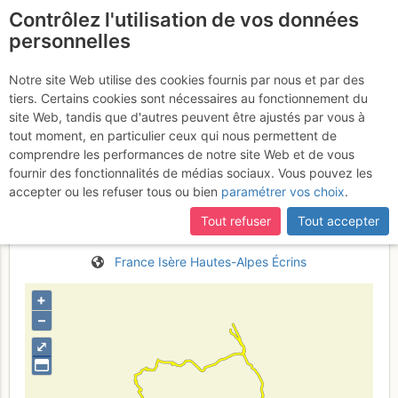
Contrôlez l'utilisation de vos données
fr
personnelles
Suite à une récente et importante mise à jour du site,
si
La Meije - Raids : Tour
certaines pages ne sont plus accessibles, manquantes ou
Notre site Web utilise des cookies fournis par nous et par des
incomplètes, déconnectez-vous puis reconnectez-vous à votre
tiers. Certains cookies sont nécessaires au fonctionnement du
de la Meije et Grande
compte sur le site.
site Web, tandis que d'autres peuvent être ajustés par vous à
Ruine par la Brèche de la
tout moment, en particulier ceux qui nous permettent de
comprendre les performances de notre site Web et de vous
Meije et Col de la Casse
fournir des fonctionnalités de médias sociaux. Vous pouvez les
Déserte
accepter ou les refuser tous ou bien
paramétrer vos choix
.
2 - 4 avr. 2017
Tout refuser
Tout accepter
France
Isère
Hautes-Alpes
Écrins
+
–
⤢