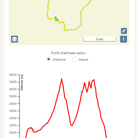
i
5 km
Profil d'altitude selon :
Distance
Heure
3600
Altitude (m)
3400
3200
3000
2800
2600
2400
2200
2000