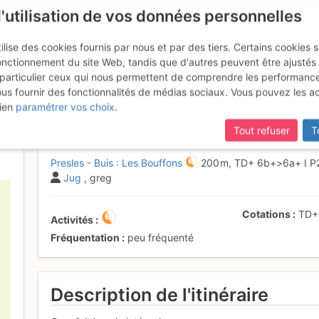
l'utilisation de vos données personnelles
ilise des cookies fournis par nous et par des tiers. Certains cookies 
onctionnement du site Web, tandis que d'autres peuvent être ajustés
particulier ceux qui nous permettent de comprendre les performanc
ous fournir des fonctionnalités de médias sociaux. Vous pouvez les a
is : Bouffons (intégrale)
Lundi 3 avril
ien
paramétrer vos choix
.
Tout refuser
T
Presles - Buis : Les Bouffons
200 m,
TD+
6b+
>6a+
I
P
Jug
, greg
Cotations
TD
Activités
Fréquentation
peu fréquenté
Description de l'itinéraire