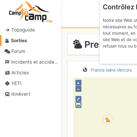
Contrôlez 
Notre site Web ut
nécessaires au f
Topoguide
tout moment, en 
site Web et de v
Sorties
Presles - Bu
refuser tous ou b
Forum
Incidents et accidents
France
Isère
Vercors
Articles
+
YETI
–
Itinévert
⤢