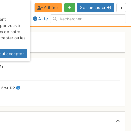
Adhérer
Se connecter
fr
Aide
sont
 par vous à
es de notre
ccepter ou les
 2017
out accepter
2+
+
6b+
P2