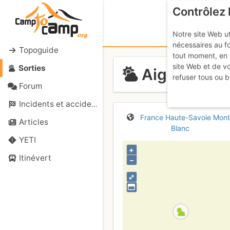
Contrôlez 
Notre site Web ut
nécessaires au f
Topoguide
tout moment, en 
site Web et de v
Sorties
Aiguille de
refuser tous ou b
Forum
Incidents et accidents
France
Haute-Savoie
Mont
Articles
Blanc
YETI
+
Itinévert
–
⤢