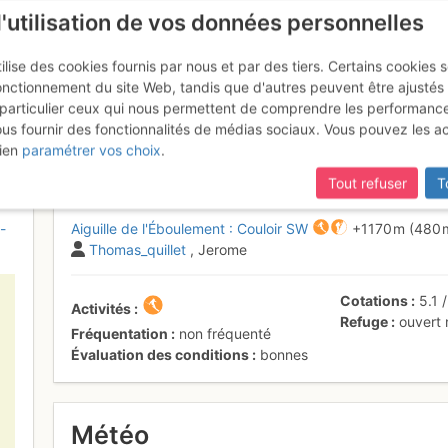
l'utilisation de vos données personnelles
ilise des cookies fournis par nous et par des tiers. Certains cookies 
onctionnement du site Web, tandis que d'autres peuvent être ajustés
particulier ceux qui nous permettent de comprendre les performanc
ous fournir des fonctionnalités de médias sociaux. Vous pouvez les a
 l'Éboulement : Couloir SW & con
ien
paramétrer vos choix
.
Tout refuser
T
-
Aiguille de l'Éboulement : Couloir SW
+1170 m
(480 
Thomas_quillet
, Jerome
Cotations
5.1
Activités
Refuge
ouvert
Fréquentation
non fréquenté
Évaluation des conditions
bonnes
Météo