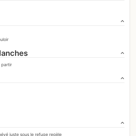
uloir
alanches
 partir
évé juste sous le refuge regèle