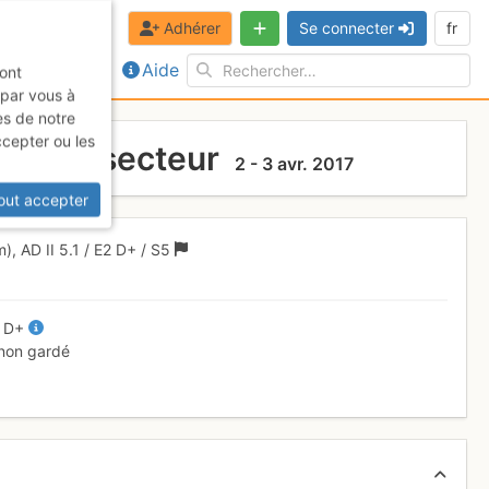
Adhérer
Se connecter
fr
Aide
sont
 par vous à
es de notre
ccepter ou les
dis du secteur
2 - 3 avr. 2017
out accepter
m),
AD
II
5.1
/
E2
D+
/ S5
/
D+
 non gardé