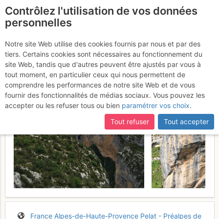
Contrôlez l'utilisation de vos données
fr
personnelles
Verdon - Le Duc : Série
Notre site Web utilise des cookies fournis par nous et par des
tiers. Certains cookies sont nécessaires au fonctionnement du
Limitée
Samedi 16 mai 2015
site Web, tandis que d'autres peuvent être ajustés par vous à
tout moment, en particulier ceux qui nous permettent de
comprendre les performances de notre site Web et de vous
fournir des fonctionnalités de médias sociaux. Vous pouvez les
accepter ou les refuser tous ou bien
paramétrer vos choix
.
Tout refuser
Tout accepter
France
Alpes-de-Haute-Provence
Pelat - Préalpes de