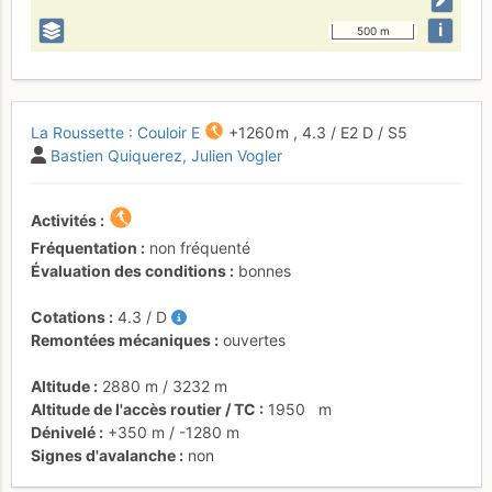
i
500 m
La Roussette : Couloir E
+1260 m
,
4.3
/
E2
D
/ S5
Bastien Quiquerez
Julien Vogler
Activités
Fréquentation
non fréquenté
Évaluation des conditions
bonnes
Cotations
4.3
/
D
Remontées mécaniques
ouvertes
Altitude
2880 m
/
3232 m
Altitude de l'accès routier / TC
1950
m
Dénivelé
+350 m
/
-1280 m
Signes d'avalanche
non