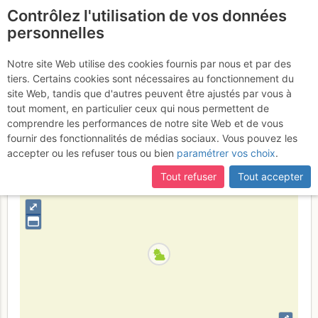
Contrôlez l'utilisation de vos données
fr
personnelles
La Roussette : Couloir E
Notre site Web utilise des cookies fournis par nous et par des
tiers. Certains cookies sont nécessaires au fonctionnement du
Dimanche 2 avril 2017
site Web, tandis que d'autres peuvent être ajustés par vous à
tout moment, en particulier ceux qui nous permettent de
comprendre les performances de notre site Web et de vous
fournir des fonctionnalités de médias sociaux. Vous pouvez les
Suisse
Valais
Valais W - Alpes Pennines W
accepter ou les refuser tous ou bien
paramétrer vos choix
.
+
Tout refuser
Tout accepter
–
⤢