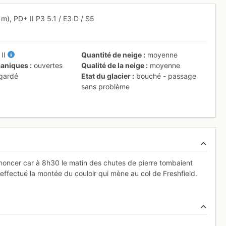
 m),
PD+
II
P3
5.1
/
E3
D
/ S5
+
II
Quantité de neige
moyenne
aniques
ouvertes
Qualité de la neige
moyenne
 gardé
Etat du glacier
bouché - passage
sans problème
enoncer car à 8h30 le matin des chutes de pierre tombaient
s effectué la montée du couloir qui mène au col de Freshfield.