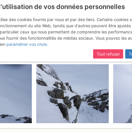
l'utilisation de vos données personnelles
ilise des cookies fournis par nous et par des tiers. Certains cookies 
onctionnement du site Web, tandis que d'autres peuvent être ajustés
particulier ceux qui nous permettent de comprendre les performanc
ous fournir des fonctionnalités de médias sociaux. Vous pouvez les a
: Face E (Voie Normale)
Vendredi 31
ien
paramétrer vos choix
.
Tout refuser
T