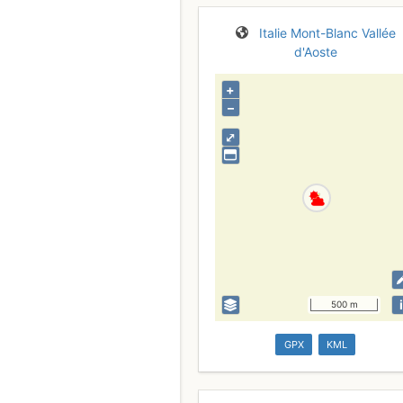
Italie
Mont-Blanc
Vallée
d'Aoste
+
–
⤢
i
500 m
GPX
KML