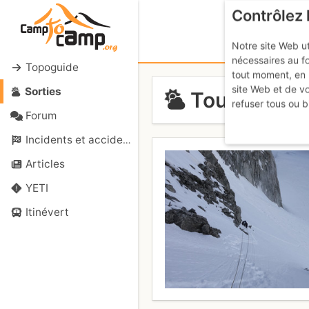
Contrôlez 
Notre site Web ut
nécessaires au f
Topoguide
tout moment, en 
site Web et de v
Sorties
Tour Ronde 
refuser tous ou b
Forum
Incidents et accidents
Articles
YETI
Itinévert