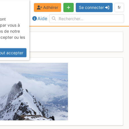
Adhérer
Se connecter
fr
Aide
sont
 par vous à
es de notre
ccepter ou les
 mars 2017
out accepter