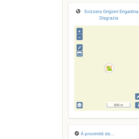
Svizzera
Grigioni
Engadina
Disgrazia
+
–
⤢
i
500 m
À proximité de...