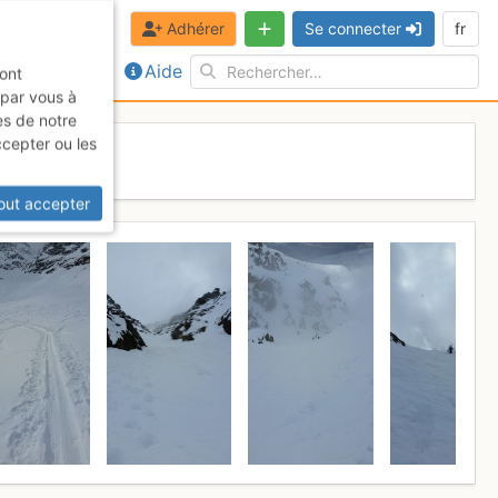
Adhérer
Se connecter
fr
Aide
sont
 par vous à
es de notre
ccepter ou les
il 2017
out accepter