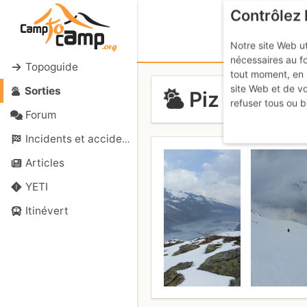
Contrôlez 
Notre site Web ut
nécessaires au f
Topoguide
tout moment, en 
site Web et de v
Sorties
Piz da la Ma
refuser tous ou b
Forum
Incidents et accidents
Articles
YETI
Itinévert