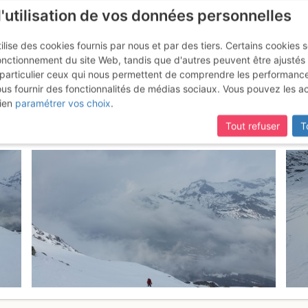
l'utilisation de vos données personnelles
ilise des cookies fournis par nous et par des tiers. Certains cookies 
onctionnement du site Web, tandis que d'autres peuvent être ajustés
particulier ceux qui nous permettent de comprendre les performanc
ous fournir des fonctionnalités de médias sociaux. Vous pouvez les a
rgna : per il Canale Nord
Samedi 1 avr
ien
paramétrer vos choix
.
Tout refuser
T